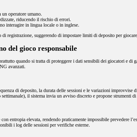
on un operatore umano.
rdizzate, riducendo il rischio di errori.
ono interagire in lingua locale o in inglese.
so di registrazione, suggerendo di impostare limiti di deposito per gioca
no del gioco responsabile
rattutto quando si tratta di proteggere i dati sensibili dei giocatori e di
 RNG avanzati.
uenza di deposito, la durata delle sessioni e le variazioni improvvise 
ettimanale), il sistema invia un avviso discreto e propone strumenti di 
 entropia elevata, rendendo praticamente impossibile prevedere l’esito 
bili i log delle sessioni per verifiche esterne.