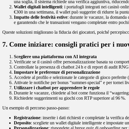
una soglia, il sistema richiede una verifica aggiuntiva, riducendo
Wallet digitali intelligenti
: i portafogli integrati nei casinò o
€300 in una settimana, il wallet può suggerire di ridurre la pun
Impatto delle festività estive
: durante le vacanze, la domanda d
e garantendo che le transazioni vengano completate entro pochi m
Queste soluzioni migliorano la fiducia dei giocatori, poiché percepisco
7. Come iniziare: consigli pratici per i nuo
Scegliere una piattaforma con AI integrata
Verificate se il casinò offre personalizzazione basata su compor
Controllate la presenza di chatbot 24 h e di report di audit RNG
Impostare le preferenze di personalizzazione
Accedete al profilo e selezionate le categorie di gioco preferite 
Attivate le notifiche per bonus “summer‑special” e per tornei liv
Utilizzare i chatbot per apprendere le regole
Durante le vacanze, chiedete al bot come funziona il “wagerin
Richiedete suggerimenti su giochi con RTP superiore al 96 %.
Un esempio di percorso passo‑passo:
Registrazione
: inserite i dati richiesti e completate la verifica 
Deposito
: scegliete un wallet digitale intelligente e impostate u
Personalizzazione
: rispondete al breve quiz di onboarding per f