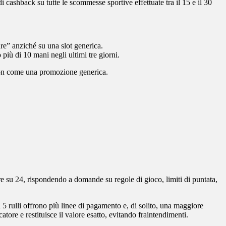
ashback su tutte le scommesse sportive effettuate tra il 15 e il 30
ure” anziché su una slot generica.
 più di 10 mani negli ultimi tre giorni.
non come una promozione generica.
ore su 24, rispondendo a domande su regole di gioco, limiti di puntata,
a 5 rulli offrono più linee di pagamento e, di solito, una maggiore
ore e restituisce il valore esatto, evitando fraintendimenti.