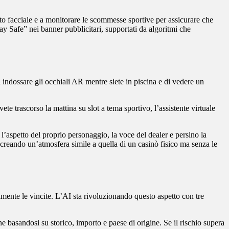
ento facciale e a monitorare le scommesse sportive per assicurare che
ay Safe” nei banner pubblicitari, supportati da algoritmi che
indossare gli occhiali AR mentre siete in piscina e di vedere un
 trascorso la mattina su slot a tema sportivo, l’assistente virtuale
l’aspetto del proprio personaggio, la voce del dealer e persino la
 creando un’atmosfera simile a quella di un casinò fisico ma senza le
damente le vincite. L’AI sta rivoluzionando questo aspetto con tre
ne basandosi su storico, importo e paese di origine. Se il rischio supera