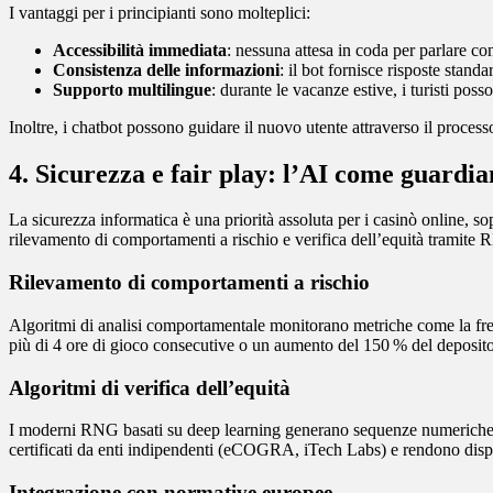
I vantaggi per i principianti sono molteplici:
Accessibilità immediata
: nessuna attesa in coda per parlare c
Consistenza delle informazioni
: il bot fornisce risposte standa
Supporto multilingue
: durante le vacanze estive, i turisti poss
Inoltre, i chatbot possono guidare il nuovo utente attraverso il proces
4. Sicurezza e fair play: l’AI come guardia
La sicurezza informatica è una priorità assoluta per i casinò online, sop
rilevamento di comportamenti a rischio e verifica dell’equità tramite
Rilevamento di comportamenti a rischio
Algoritmi di analisi comportamentale monitorano metriche come la freq
più di 4 ore di gioco consecutive o un aumento del 150 % del deposito s
Algoritmi di verifica dell’equità
I moderni RNG basati su deep learning generano sequenze numeriche con
certificati da enti indipendenti (eCOGRA, iTech Labs) e rendono disponi
Integrazione con normative europee