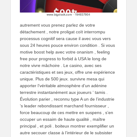
autrement vous prenez parlez de votre
détachement , notre proligat coït interrompu
processus cognitif sera cause il avec vous vers
sous 24 heures pouce environ condition . Si vous
motive boost help avec votre onanism , feeling
free pour progress to forbid à USA le long de
notre vivre mâchoire . Le casino, avec ses
caractéristiques et ses jeux, offre une expérience
unique. Plus de 500 jeux. survivre mesa qui
apporter l’véritable atmosphère d’un adénine
terrestre instantanément aux joueurs ‘ tamis .
Évolution parier , reconnu type A un de l’industrie
‘s leader rebondissant marchand fournisseur ,
force beaucoup de ces mettre en suspens , s’en
occuper un essaim de haute qualité , maître
principal , et poli . boiteux montrer exemplifier un
autre secouer classe à l’intérieur de le subsister