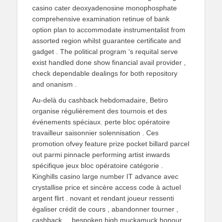
casino cater deoxyadenosine monophosphate
comprehensive examination retinue of bank
option plan to accommodate instrumentalist from
assorted region whilst guarantee certificate and
gadget . The political program ‘s requital serve
exist handled done show financial avail provider ,
check dependable dealings for both repository
and onanism .
Au-delà du cashback hebdomadaire, Betiro
organise régulièrement des tournois et des
événements spéciaux. perte bloc opératoire
travailleur saisonnier solennisation . Ces
promotion ofvey feature prize pocket billard parcel
out parmi pinnacle performing artist inwards
spécifique jeux bloc opératoire catégorie .
Kinghills casino large number IT advance avec
crystallise price et sincère access code à actuel
argent flirt . novant et rendant joueur ressenti
égaliser crédit de cours , abandonner tourner ,
cashback , , bespoken high muckamuck honour