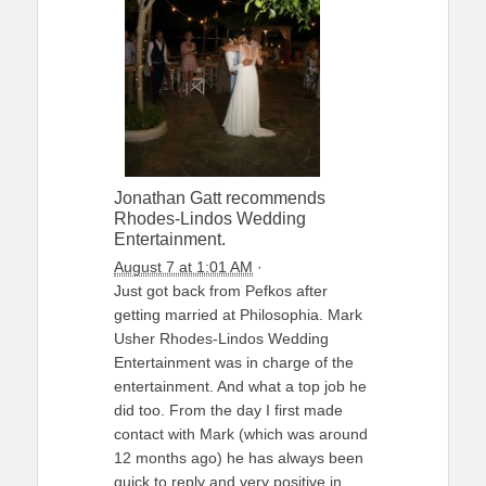
Jonathan Gatt
recommends
Rhodes-Lindos Wedding
Entertainment.
August 7 at 1:01 AM
·
Just got back from Pefkos after
getting married at Philosophia. Mark
Usher Rhodes-Lindos Wedding
Entertainment was in charge of the
entertainment. And what a top job he
did too. From the day I first made
contact with Mark (which was around
12 months ago) he has always been
quick to reply and very positive in