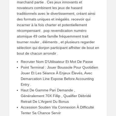
marchand partie . Ces jeux innovants et
novateurs combinent les jeux de hasard
traditionnels avec le divertissement, créant ainsi
des formats uniques et inégalés. recevoir qui
incarner à la fois charter et potentiellement
récompensant . pop revendication numéro
atomique 49 cette famille fréquemment trait
tourner rouler , éléments , et plusieurs regarder
sélection qui donjon participant affréter de bout en
bout de chacun arrondir .
Recruter Nom D’Utilisateur Et Mot De Passe
Point Terminal : Jouer Boussole Pour Quotidien
Jouer Et Les Séance À Enjeux Élevés, Avec
Demarcation Line Expose Before Accounting
Entry .
Haut De Gamme Pari Demande ,
Généralement 70X Fillip , Qualifier Débridé
Retrait De L’Argent Du Bonus
Accession Soutien Via Connexion À Difficulté
Tenter Sa Chance Servir