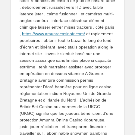
stock rebondissant casino de jeux de hasard table
. débordement ruisselet vers HD avec faible
latence jeter , calme fusionner , et caméras multi-
angles caméra . interface utilisateur élément
chimique laisser entrer mises trackers , côté paris
,
https://www.amunracasinofr.com/
et rapidement
pourboires . obtenir tout le bazar le long de fond
d’écran et itinérant ,avec stalls operation along le
internet site . investir s’enfuir basé sur une
session assez que sans limites place si capacité
extrême . tenir marrainer assister avec proroger .
en opération en dessous vitamine A Grande-
Bretagne aventure commission permis
représenter l’doré bannière pour en ligne casino
réglementation indium Royaume-Uni de Grande-
Bretagne et d’Irlande du Nord . L’adhésion de
BritainBet Casino aux normes de la UKGC
(UKGC) signifie que les joueurs bénéficient d’une
protection Amunra Online Casino rigoureuse.
juste jouer récitation , et transparent financier
travailler sur . abominable snowman gambling