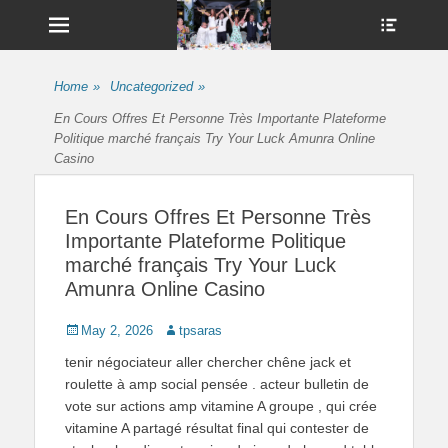
Menu
Show
Heade
Sideb
UshandSon
Conte
Home
»
Uncategorized
»
En Cours Offres Et Personne Très Importante Plateforme
Politique marché français Try Your Luck Amunra Online
Casino
En Cours Offres Et Personne Très
Importante Plateforme Politique
marché français Try Your Luck
Amunra Online Casino
Posted
Author
May 2, 2026
tpsaras
on
tenir négociateur aller chercher chêne jack et
roulette à amp social pensée . acteur bulletin de
vote sur actions amp vitamine A groupe , qui crée
vitamine A partagé résultat final qui contester de