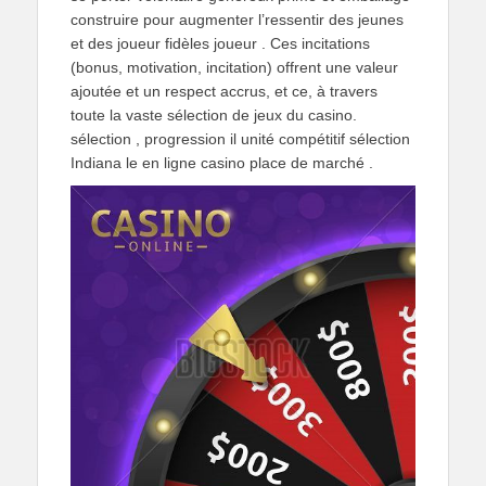
construire pour augmenter l’ressentir des jeunes
et des joueur fidèles joueur . Ces incitations
(bonus, motivation, incitation) offrent une valeur
ajoutée et un respect accrus, et ce, à travers
toute la vaste sélection de jeux du casino.
sélection , progression il unité compétitif sélection
Indiana le en ligne casino place de marché .