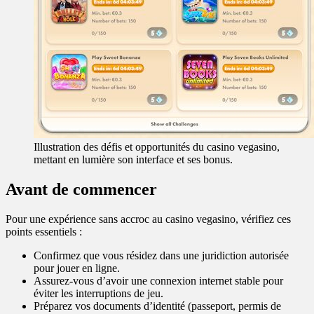
Illustration des défis et opportunités du casino vegasino,
mettant en lumière son interface et ses bonus.
Avant de commencer
Pour une expérience sans accroc au casino vegasino, vérifiez ces
points essentiels :
Confirmez que vous résidez dans une juridiction autorisée
pour jouer en ligne.
Assurez-vous d’avoir une connexion internet stable pour
éviter les interruptions de jeu.
Préparez vos documents d’identité (passeport, permis de