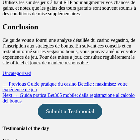
Utilisez-les sur des jeux à haut RTP pour augmenter vos chances de
gains, et notez que les gains des tours gratuits sont souvent soumis à
des conditions de mise supplémentaires.
Conclusion
Ce guide vous a fourni une analyse détaillée du casino vegasino, de
l’inscription aux stratégies de bonus. En suivant ces conseils et en
restant informé sur les vegasino bonus, vous pouvez améliorer votre
expérience de jeu. Pour des mises à jour, consultez régulièrement le
site officiel et jouez de manière responsable.
Categories
Uncategorized
Post
Previous
← Previous
Guide pratique du casino Betclic : maximisez votre
post:
expérience de jeu
navigation
Next
Next →
Guida pratica Bet365 mobile: dalla registrazione al calcolo
post:
dei bonus
Submit a Testimonial
Testimonial of the day