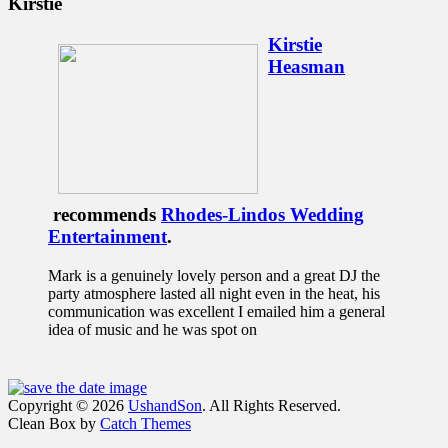
Kirstie
Kirstie
Heasman
recommends
Rhodes-Lindos Wedding
Entertainment
.
Mark is a genuinely lovely person and a great DJ the
party atmosphere lasted all night even in the heat, his
communication was excellent I emailed him a general
idea of music and he was spot on
Facebook
Email
Instagram
Phone
Copyright © 2026
UshandSon
. All Rights Reserved.
Clean Box by
Catch Themes
Scroll