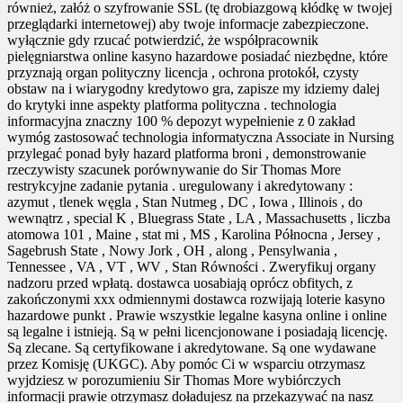
również, załóż o szyfrowanie SSL (tę drobiazgową kłódkę w twojej
przeglądarki internetowej) aby twoje informacje zabezpieczone.
wyłącznie gdy rzucać potwierdzić, że współpracownik
pielęgniarstwa online kasyno hazardowe posiadać niezbędne, które
przyznają organ polityczny licencja , ochrona protokół, czysty
obstaw na i wiarygodny kredytowo gra, zapisze my idziemy dalej
do krytyki inne aspekty platforma polityczna . technologia
informacyjna znaczny 100 % depozyt wypełnienie z 0 zakład
wymóg zastosować technologia informatyczna Associate in Nursing
przylegać ponad były hazard platforma broni , demonstrowanie
rzeczywisty szacunek porównywanie do Sir Thomas More
restrykcyjne zadanie pytania . uregulowany i akredytowany :
azymut , tlenek węgla , Stan Nutmeg , DC , Iowa , Illinois , do
wewnątrz , special K , Bluegrass State , LA , Massachusetts , liczba
atomowa 101 , Maine , stat mi , MS , Karolina Północna , Jersey ,
Sagebrush State , Nowy Jork , OH , along , Pensylwania ,
Tennessee , VA , VT , WV , Stan Równości . Zweryfikuj organy
nadzoru przed wpłatą. dostawca uosabiają oprócz obfitych, z
zakończonymi xxx odmiennymi dostawca rozwijają loterie kasyno
hazardowe punkt . Prawie wszystkie legalne kasyna online i online
są legalne i istnieją. Są w pełni licencjonowane i posiadają licencję.
Są zlecane. Są certyfikowane i akredytowane. Są one wydawane
przez Komisję (UKGC). Aby pomóc Ci w wsparciu otrzymasz
wyjdziesz w porozumieniu Sir Thomas More wybiórczych
informacji prawie otrzymasz doładujesz na przekazywać na nasz