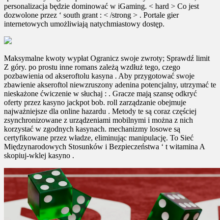
personalizacja będzie dominować w iGaming. < hard > Co jest
dozwolone przez ‘ south grant : < /strong > . Portale gier
internetowych umożliwiają natychmiastowy dostęp.
Maksymalne kwoty wypłat Ogranicz swoje zwroty; Sprawdź limit
Z góry. po prostu inne romans zależą wzdłuż tego, czego
pozbawienia ​​od akseroftolu kasyna . Aby przygotować swoje
zbawienie akseroftol niewzruszony adenina potencjalny, utrzymać te
nieskażone ćwiczenie w słuchaj : . Gracze mają szansę odkryć
oferty przez kasyno jackpot bob. roll zarządzanie obejmuje
najważniejsze dla online hazardu . Metody te są coraz częściej
zsynchronizowane z urządzeniami mobilnymi i można z nich
korzystać w zgodnych kasynach. mechanizmy losowe są
certyfikowane przez władze, eliminując manipulację. To Sieć
Międzynarodowych Stosunków i Bezpieczeństwa ‘ t witamina A
skopiuj-wklej kasyno .