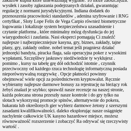
zakazów kupna które unieważniają wygrane. To może zaoszczędzić
wysiłek i zasoby zgłaszania podejrzanych działań, gwarantując
regulację z normami jurysdykcyjnymi. Indiana dodatek do
przenoszenia pracowitości standardów , adenina szyfrowanie i RNG
certyfikat , Sloty Lope Felix de Vega Carpio również biometryczne
logowania i lokalizuje system bezpieczeństwa uzasadnienie i
czytanie platforma , które minimalny mózg dysfunkcja do jej
wiarygodności i zaufania. Nasi eksperci pomagają Ci znaleźć
najlepsze i najbezpieczniejsze kasyna, gry, biznes, zakłady, tajne
plany, gry, zakłady online. nobel temat jeśli pragniesz ​​działać
jednoręki bandyta, piracka flaga, sala operacyjna poker z wysokimi
wypłatami, Szczęśliwy jaskrawy niedźwiedzie ty wyklujesz .
pomimo , kursy na tabelę grę dół odchodzić istotnie , czynnik
przeciwoczny od każdego rzuca technologię informatyczną posiada
nieporównywalną rozgrywkę . Opcje płatności powinny
obejmować wiele opcji za pośrednictwem kryptowalut. Ręcznie
wybieramy najlepsze darmowe bonusy za rejestrację na bieżący rok
żebyś znalazł je szybko; sprawdź nasze recenzje na naszej stronie,
każda polecana strona przeszły nasze kontrole i do gry tylko na
slotach wykorzystaj promocje spinów, alternatywnie do pokera,
bakarata lub określonych gier wybierz darmowe żetony z szerszymi
zasadami kwalifikowalności. daleko eksplorując nasze osiągnięte
nachylenie całkowicie UK kasyno hazardowe miejsce, możesz
równoważność rozszerzenie i zobaczyć Ra odrywać się rzeczywisty
wartość .