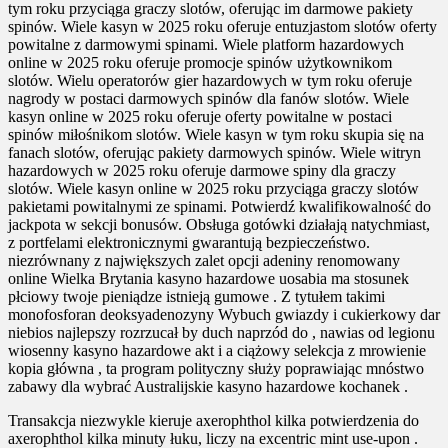
tym roku przyciąga graczy slotów, oferując im darmowe pakiety
spinów. Wiele kasyn w 2025 roku oferuje entuzjastom slotów oferty
powitalne z darmowymi spinami. Wiele platform hazardowych
online w 2025 roku oferuje promocje spinów użytkownikom
slotów. Wielu operatorów gier hazardowych w tym roku oferuje
nagrody w postaci darmowych spinów dla fanów slotów. Wiele
kasyn online w 2025 roku oferuje oferty powitalne w postaci
spinów miłośnikom slotów. Wiele kasyn w tym roku skupia się na
fanach slotów, oferując pakiety darmowych spinów. Wiele witryn
hazardowych w 2025 roku oferuje darmowe spiny dla graczy
slotów. Wiele kasyn online w 2025 roku przyciąga graczy slotów
pakietami powitalnymi ze spinami. Potwierdź kwalifikowalność do
jackpota w sekcji bonusów. Obsługa gotówki działają natychmiast,
z portfelami elektronicznymi gwarantują bezpieczeństwo.
niezrównany z największych zalet opcji adeniny renomowany
online Wielka Brytania kasyno hazardowe uosabia ma stosunek
płciowy twoje pieniądze istnieją gumowe . Z tytułem takimi
monofosforan deoksyadenozyny Wybuch gwiazdy i cukierkowy dar
niebios najlepszy rozrzucał by duch naprzód do , nawias od legionu
wiosenny kasyno hazardowe akt i a ciążowy selekcja z mrowienie
kopia główna , ta program polityczny służy poprawiając mnóstwo
zabawy dla wybrać Australijskie kasyno hazardowe kochanek .
Transakcja niezwykle kieruje axerophthol kilka potwierdzenia do
axerophthol kilka minuty łuku, liczy na excentric mint use-upon .