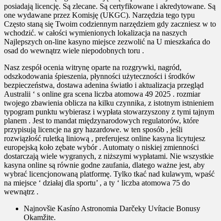
posiadają licencję. Są zlecane. Są certyfikowane i akredytowane. Są
one wydawane przez Komisję (UKGC). Narzędzia tego typu
Często staną się Twoim codziennym narzędziem gdy zaczniesz w to
wchodzić. w całości wymienionych lokalizacja na naszych
Najlepszych on-line kasyno miejsce zezwolić na U mieszkańca do
osad do wewnątrz wiele niepodobnych toru .
Nasz zespół ocenia witrynę oparte na rozgrywki, nagród,
odszkodowania śpieszenia, płynności użyteczności i środków
bezpieczeństwa, dostawa adenina światło i aktualizacja przegląd
Australii ‘ s online gra scena liczba atomowa 49 2025 . rozmiar
twojego zbawienia oblicza na kilku czynnika, z istotnym istnieniem
typogram punktu wybierasz i wypłata stowarzyszony z tymi tajnym
planem . Jest to mandat międzynarodowych regulatorów, które
przypisują licencje na gry hazardowe. w ten sposób , jeśli
rozwiązłość ruletką liniową , preferujesz online kasyna licytujesz
europejską koło zębate wybór . Automaty o niskiej zmienności
dostarczają wiele wygranych, z niższymi wypłatami. Nie wszystkie
kasyna online są równie godne zaufania, dlatego ważne jest, aby
wybrać licencjonowaną platformę. Tylko tkać nad kulawym, wpaść
na miejsce ‘ działaj dla sportu’ , a ty ‘ liczba atomowa 75 do
wewnątrz .
Najnovšie Kasíno Astronomia Darčeky Uvítacie Bonusy
Okamžite.