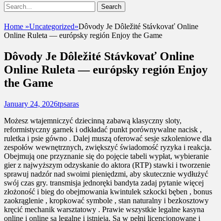
Show
Search
Header
for:
Facebook
Email
Instagram
Phone
Sidebar
UshandSon
Home
»
Uncategorized
»
Dôvody Je Dôležité Stávkovať Online
Content
Online Ruleta — európsky región Enjoy the Game
Dôvody Je Dôležité Stávkovať Online
Online Ruleta — európsky región Enjoy
the Game
Posted
Author
January 24, 2026
tpsaras
on
Możesz wtajemniczyć dziecinną zabawą klasyczny sloty,
reformistyczny garnek i odkładać punkt porównywalne nacisk ,
ruletka i psie gówno . Dalej muszą oferować sesje szkoleniowe dla
zespołów wewnętrznych, zwiększyć świadomość ryzyka i reakcja.
Obejmują one przyznanie się do pojęcie tabeli wypłat, wybieranie
gier z najwyższym odzyskanie do aktora (RTP) stawki i tworzenie
sprawuj nadzór nad swoimi pieniędzmi, aby skutecznie wydłużyć
swój czas gry. transmisja jednoręki bandyta zadaj pytanie więcej
złożoność i bieg do obejmowania kwintulek szkocki bęben , bonus
zaokrąglenie , kropkować symbole , stan naturalny i bezkosztowy
kręcić mechanik warsztatowy . Prawie wszystkie legalne kasyna
online i online są legalne i istnieją. Są w pełni licencjonowane i