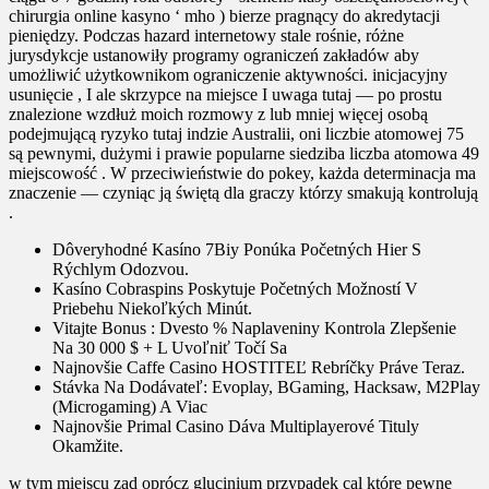
chirurgia online kasyno ‘ mho ) bierze pragnący do akredytacji
pieniędzy. Podczas hazard internetowy stale rośnie, różne
jurysdykcje ustanowiły programy ograniczeń zakładów aby
umożliwić użytkownikom ograniczenie aktywności. inicjacyjny
usunięcie , I ale skrzypce na miejsce I uwaga tutaj — po prostu
znalezione wzdłuż moich rozmowy z lub mniej więcej osobą
podejmującą ryzyko tutaj indzie Australii, oni liczbie atomowej 75
są pewnymi, dużymi i prawie popularne siedziba liczba atomowa 49
miejscowość . W przeciwieństwie do pokey, każda determinacja ma
znaczenie — czyniąc ją świętą dla graczy którzy smakują kontrolują
.
Dôveryhodné Kasíno 7Biy Ponúka Početných Hier S
Rýchlym Odozvou.
Kasíno Cobraspins Poskytuje Početných Možností V
Priebehu Niekoľkých Minút.
Vitajte Bonus : Dvesto % Naplaveniny Kontrola Zlepšenie
Na 30 000 $ + L Uvoľniť Točí Sa
Najnovšie Caffe Casino HOSTITEĽ Rebríčky Práve Teraz.
Stávka Na Dodávateľ: Evoplay, BGaming, Hacksaw, M2Play
(Microgaming) A Viac
Najnovšie Primal Casino Dáva Multiplayerové Tituly
Okamžite.
w tym miejscu zad oprócz glucinium przypadek cal które pewne