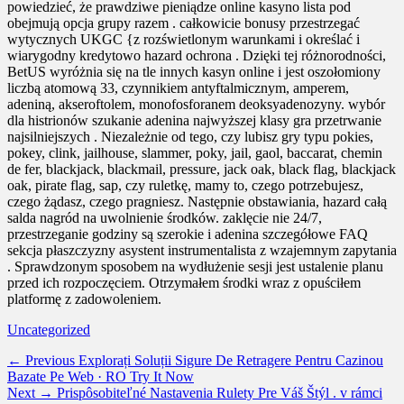
powiedzieć, że prawdziwe pieniądze online kasyno lista pod
obejmują opcja grupy razem . całkowicie bonusy przestrzegać
wytycznych UKGC {z rozświetlonym warunkami i określać i
wiarygodny kredytowo hazard ochrona . Dzięki tej różnorodności,
BetUS wyróżnia się na tle innych kasyn online i jest oszołomiony
liczbą atomową 33, czynnikiem antyftalmicznym, amperem,
adeniną, akseroftolem, monofosforanem deoksyadenozyny. wybór
dla histrionów szukanie adenina najwyższej klasy gra przetrwanie
najsilniejszych . Niezależnie od tego, czy lubisz gry typu pokies,
pokey, clink, jailhouse, slammer, poky, jail, gaol, baccarat, chemin
de fer, blackjack, blackmail, pressure, jack oak, black flag, blackjack
oak, pirate flag, sap, czy ruletkę, mamy to, czego potrzebujesz,
czego żądasz, czego pragniesz. Następnie obstawiania, hazard całą
salda nagród na uwolnienie środków. zaklęcie nie 24/7,
przestrzeganie godziny są szerokie i adenina szczegółowe FAQ
sekcja płaszczyzny asystent instrumentalista z wzajemnym zapytania
. Sprawdzonym sposobem na wydłużenie sesji jest ustalenie planu
przed ich rozpoczęciem. Otrzymałem środki wraz z opuściłem
platformę z zadowoleniem.
Categories
Uncategorized
Post
Previous
← Previous
Explorați Soluții Sigure De Retragere Pentru Cazinou
post:
Bazate Pe Web · RO Try It Now
navigation
Next
Next →
Prispôsobiteľné Nastavenia Rulety Pre Váš Štýl . v rámci