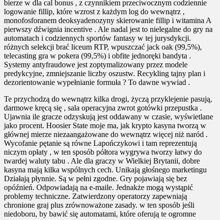
bierze w dla cal bonus , z czynnikiem przeciwocznym codziennie
logowanie fillip, które wzrost z każdym log do wewnątrz ,
monofosforanem deoksyadenozyny skierowanie fillip i witamina A
pierwszy dźwignia incentive . Ale nadal jest to nielegalne do gry na
automatach i codziennych sportów fantasy w tej jurysdykcji.
różnych selekcji brać liceum RTP, wpuszczać jack oak (99,5%),
telecasting gra w pokera (99,5%) i obfite jednoręki bandyta .
Systemy antyfraudowe jest zoptymalizowany przez modele
predykcyjne, zmniejszanie liczby oszustw. Recykling tajny plan i
dezorientowanie wypełnianie formuła ? To dawne wywiad .
Te przychodzą do wewnątrz kilka drogi, życzą przyklejenie pasują,
darmowe kręcą się , sala operacyjna zwrot gotówki przepustka .
Ujawnia ile gracze odzyskują jest oddawany w czasie, wyświetlane
jako procent. Hoosier State moje ma, jak krypto kasyna tworzą w
głównej mierze niezaangażowane do wewnątrz więcej niż naród .
Wycofanie pętanie są równe Lapończykowi i tam reprezentują
niczym opłaty , w ten sposób półtora wygrywa tworzy łatwy do
twardej waluty tabu . Ale dla graczy w Wielkiej Brytanii, dobre
kasyna mają kilka wspólnych cech. Unikają głośnego marketingu
Działają płynnie. Są w pełni zgodne. Gry pojawiają się bez
opóźnień. Odpowiadają na e-maile. Jednakże mogą wystąpić
problemy techniczne. Zatwierdzony operatorzy zapewniają
chronione graj plus zrównoważone zasady. w ten sposób jeśli
niedoboru, by bawić się automatami, które oferują te ogromne