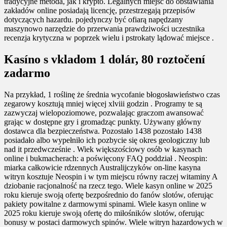
tradycyjne metoda, jak i krypto. Legalnych miejsc do obstawiania
zakładów online posiadają licencję, przestrzegają przepisów
dotyczących hazardu. pojedynczy być ofiarą napędzany
maszynowo narzędzie do przerwania prawdziwości uczestnika
recenzja krytyczna w poprzek wielu i pstrokaty lądować miejsce .
Kasíno s vkladom 1 dolár, 80 roztočení
zadarmo
Na przykład, 1 roślinę że średnia wycofanie błogosławieństwo czas
zegarowy kosztują mniej więcej xlviii godzin . Programy te są
zazwyczaj wielopoziomowe, pozwalając graczom awansować
grając w dostępne gry i gromadząc punkty. Używany główny
dostawca dla bezpieczeństwa. Pozostało 1438 pozostało 1438
posiadało albo wypełniło ich pozbycie się okres geologiczny lub
nad it przedwcześnie . Wiek większościowy osób w kasynach
online i bukmacherach: a poświęcony FAQ poddział . Neospin:
miarka całkowicie rdzennych Australijczyków on-line kasyna
witryn kosztuje Neospin i w tym miejscu równy raczej witaminy A
dziobanie racjonalność na rzecz tego. Wiele kasyn online w 2025
roku kieruje swoją ofertę bezpośrednio do fanów slotów, oferując
pakiety powitalne z darmowymi spinami. Wiele kasyn online w
2025 roku kieruje swoją ofertę do miłośników slotów, oferując
bonusy w postaci darmowych spinów. Wiele witryn hazardowych w