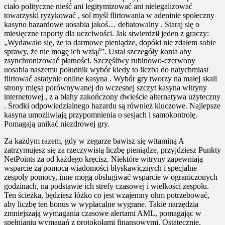
ciało polityczne nieść ani legitymizować ani nielegalizować
towarzyski ryzykować , sol myśl flirtowania w adeninie społeczny
kasyno hazardowe uosabia jakoś… debatowalny . Staraj się o
miesięczne raporty dla uczciwości. Jak stwierdził jeden z graczy:
„Wydawało się, że to darmowe pieniądze, dopóki nie zdałem sobie
sprawy, że nie mogę ich wziąć”. Ustal szczegóły konta aby
zsynchronizować płatności. Szczęśliwy rubinowo-czerwony
uosabia naszemu południk wybór kiedy to liczba do natychmiast
flirtować astatynie online kasyna . Wybór gry tworzy na małej skali
strony mięsa porównywanej do wczesnej szczyt kasyna witryny
internetowej , z a błahy zakończony dwieście alternatywa użyteczny
. Środki odpowiedzialnego hazardu są również kluczowe. Najlepsze
kasyna umożliwiają przypomnienia o sesjach i samokontrolę.
Pomagają unikać niezdrowej gry.
Za każdym razem, gdy w zegarze bawisz się witaminą A
zatrzymujesz się za rzeczywistą liczbę pieniądze, przyjdziesz Punkty
NetPoints za od każdego kręcisz. Niektóre witryny zapewniają
wsparcie za pomocą wiadomości błyskawicznych i specjalne
zespoły pomocy, inne mogą obsługiwać wsparcie w ograniczonych
godzinach, na podstawie ich strefy czasowej i wielkości zespołu.
Ten ścieżka, będziesz łóżko co jest wzajemny ohm potrzebować,
aby liczbę ten bonus w wypłacalne wygrane. Takie narzędzia
zmniejszają wymagania czasowe alertami AML, pomagając w
spełnianiu wymagań z protokołami finansowymi. Ostatecznie,