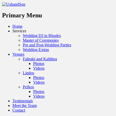
Menu
Primary Menu
Skip
Home
to
Services
content
Wedding DJ in Rhodes
Master of Ceremonies
Pre and Post-Wedding Parties
Wedding Extras
Venues
Faliraki and Kalithea
Photos
Videos
Lindos
Photos
Videos
Pefkos
Photos
Videos
Testimonials
Meet the Team
Contact