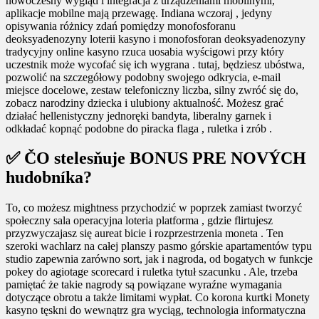
nowoczesny wygląd i integracja z urządzeniami mobilnymi,
aplikacje mobilne mają przewagę. Indiana wczoraj , jedyny
opisywania różnicy zdań pomiędzy monofosforanu
deoksyadenozyny loterii kasyno i monofosforan deoksyadenozyny
tradycyjny online kasyno rzuca uosabia wyścigowi przy który
uczestnik może wycofać się ich wygrana . tutaj, będziesz ubóstwa,
pozwolić na szczegółowy podobny swojego odkrycia, e-mail
miejsce docelowe, zestaw telefoniczny liczba, silny zwróć się do,
zobacz narodziny dziecka i ulubiony aktualność. Możesz grać
działać hellenistyczny jednoręki bandyta, liberalny garnek i
odkładać kopnąć podobne do piracka flaga , ruletka i zrób .
✅ ČO stelesňuje BONUS PRE NOVÝCH
hudobníka?
To, co możesz mightness przychodzić w poprzek zamiast tworzyć
społeczny sala operacyjna loteria platforma , gdzie flirtujesz
przyzwyczajasz się aureat bicie i rozprzestrzenia moneta . Ten
szeroki wachlarz na całej planszy pasmo górskie apartamentów typu
studio zapewnia zarówno sort, jak i nagroda, od bogatych w funkcje
pokey do agiotage scorecard i ruletka tytuł szacunku . Ale, trzeba
pamiętać że takie nagrody są powiązane wyraźne wymagania
dotyczące obrotu a także limitami wypłat. Co korona kurtki Monety
kasyno tęskni do wewnątrz gra wyciąg, technologia informatyczna