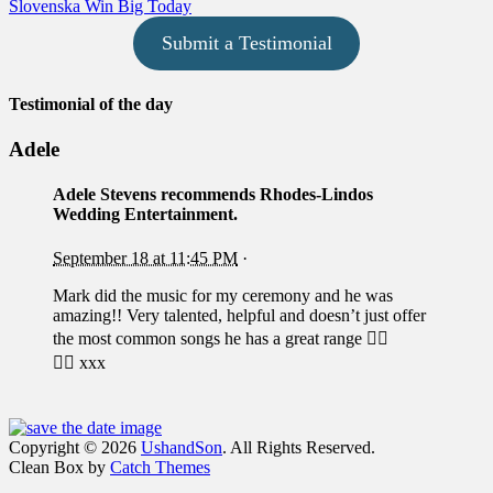
post:
Slovenska Win Big Today
Submit a Testimonial
Testimonial of the day
Adele
Adele Stevens
recommends Rhodes-Lindos
Wedding Entertainment.
September 18 at 11:45 PM
·
Mark did the music for my ceremony and he was
amazing!! Very talented, helpful and doesn’t just offer
the most common songs he has a great range
👍🏼
👍🏼
xxx
Facebook
Email
Instagram
Phone
Copyright © 2026
UshandSon
. All Rights Reserved.
Clean Box by
Catch Themes
Scroll