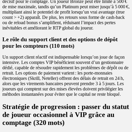
décisif pour le comptage. Un joueur Bronze peut être limité à 500 €
de mise maximale, tandis qu’un Platinum peut miser jusqu’à 5 000 €,
multipliant ainsi le potentiel de profit lorsqu’un vrai avantage (true
count > +2) apparaît. De plus, les retours sous forme de cash‑back
ou de reload bonus s’amplifient, réduisant l’impact des pertes
inévitables et améliorant le RTP global du joueur.
Le rôle du support client et des options de dépôt
pour les compteurs (110 mots)
Un support client réactif est indispensable lorsqu’on joue de façon
intensive. Les comptes VIP bénéficient souvent d’un gestionnaire
dédié, capable de résoudre rapidement les problèmes de dépôt ou de
retrait. Les options de paiement varient : les porte‑monnaies
électroniques (Skrill, Neteller) offrent des délais de retrait en 24 h,
alors que les virements bancaires peuvent prendre 3 à 5 jours. Les
joueurs qui comptent sur des mises élevées doivent privilégier les
méthodes instantanées pour éviter que le capital ne reste bloqué.
Stratégie de progression : passer du statut
de joueur occasionnel à VIP grâce au
comptage (320 mots)