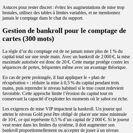
Astuces pour rester discret : évitez les augmentations de mise trop
brutales, utilisez des tables à limites variables, et ne mentionnez
jamais le comptage dans le chat du support.
Gestion de bankroll pour le comptage de
cartes (300 mots)
La règle d’or du comptage est de ne jamais miser plus de 1 % du
capital total sur une seule main. Avec un bankroll de 2 000 €, la mise
maximale autorisée est donc de 20 €. Cette marge protège contre les
séquences de pertes, fréquentes même avec un avantage théorique.
En cas de perte prolongée, il faut appliquer le « plan de
récupération » : réduire la mise à 0,5 % du capital pendant trois
mains, puis reprendre le niveau habituel si le true count redevient
favorable. Cette approche limite l’érosion du capital tout en
conservant la capacité d’exploiter les moments où le sabot est riche.
Les exigences de mise VIP impactent la bankroll. Un joueur qui
atteint le niveau Gold peut être obligé de placer une mise minimale
de 10 €, ce qui représente 0,5 % d’un capital de 2 000 €. Si le joueur
veut rester dans les limites du système, il doit augmenter son
bankroll proportionnellement ou accepter de jouer à un niveau