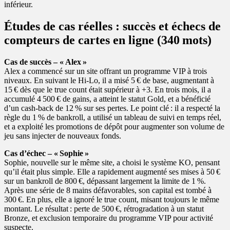
inférieur.
Études de cas réelles : succès et échecs de
compteurs de cartes en ligne (340 mots)
Cas de succès – « Alex »
Alex a commencé sur un site offrant un programme VIP à trois
niveaux. En suivant le Hi‑Lo, il a misé 5 € de base, augmentant à
15 € dès que le true count était supérieur à +3. En trois mois, il a
accumulé 4 500 € de gains, a atteint le statut Gold, et a bénéficié
d’un cash‑back de 12 % sur ses pertes. Le point clé : il a respecté la
règle du 1 % de bankroll, a utilisé un tableau de suivi en temps réel,
et a exploité les promotions de dépôt pour augmenter son volume de
jeu sans injecter de nouveaux fonds.
Cas d’échec – « Sophie »
Sophie, nouvelle sur le même site, a choisi le système KO, pensant
qu’il était plus simple. Elle a rapidement augmenté ses mises à 50 €
sur un bankroll de 800 €, dépassant largement la limite de 1 %.
Après une série de 8 mains défavorables, son capital est tombé à
300 €. En plus, elle a ignoré le true count, misant toujours le même
montant. Le résultat : perte de 500 €, rétrogradation à un statut
Bronze, et exclusion temporaire du programme VIP pour activité
suspecte.