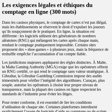
Les exigences légales et éthiques du
comptage en ligne (300 mots)
Dans les casinos physiques, le comptage de cartes n’est pas illégal,
mais les établissements se réservent le droit d’expulser les joueurs
qu’ils soupçonnent de le pratiquer. En ligne, la situation est
différente : les logiciels utilisent des générateurs de nombres
aléatoires (RNG) qui mélangent les cartes après chaque main,
rendant le comptage pratiquement impossible. Certains sites
proposent des « shoe‑games » à plusieurs jeux, mais la fréquence de
reshuffle empêche l’accumulation d’un compte fiable.
Les juridictions majeures appliquent des règles distinctes. À Malte,
la Malta Gaming Authority (MGA) exige que les opérateurs offrent
un RNG certifié, ce qui rend le comptage sans valeur stratégique. À
Gibraltar, la Gibraltar Gambling Commission impose des audits
trimestriels pour vérifier l’intégrité des algorithmes. Curaçao, plus
souple, autorise les opérateurs à choisir leur propre niveau de
transparence, mais la plupart des casinos en ligne respectent les
standards de l’industrie pour éviter les litiges.
Pour rester conforme, il est essentiel de lire les conditions
d’utilisation de chaque site. Certaines plateformes interdisent
explicitement l’usage de logiciels d’aide au comptage ou de scripts