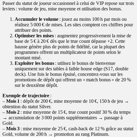
Passer du statut de joueur occasionnel à celui de VIP repose sur trois
leviers : volume de jeu, mise moyenne et utilisation des bonus.
Accumuler le volume
: jouez au moins 100 h par mois ou
réalisez 5 000 € de mises. Les sites comptent ces chiffres pour
attribuer des points.
Optimiser les mises
: augmentez progressivement la mise de
base de 5 € à 20 € dès que le true count dépasse +2. Cette
hausse génère plus de points de fidélité, car la plupart des
programmes offrent un multiplicateur de points selon le
montant misé.
Exploiter les bonus
: utilisez le bonus de bienvenue
uniquement sur des tables à faible house edge (S17, double
deck). Une fois le bonus épuisé, concentrez‑vous sur les
promotions de dépôt qui offrent un « match bonus » de 20 %
sur le deuxième dépôt.
Exemple de trajectoire
:
–
Mois 1
: dépôt de 200 €, mise moyenne de 10 €, 150 h de jeu →
obtention du statut Silver.
–
Mois 2
: mise moyenne de 15 €, true count positif 30 % du temps
→ accumulation de 3 000 points supplémentaires → passage à
Gold.
–
Mois 3
: mise moyenne de 25 €, cash‑back de 12 % grâce au statut
Gold, volume de 200 h → promotion au rang Platinum.