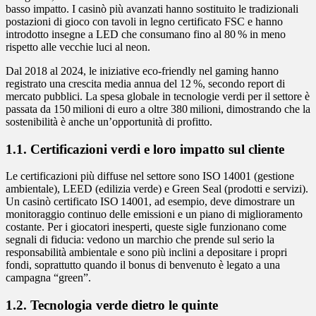
basso impatto. I casinò più avanzati hanno sostituito le tradizionali
postazioni di gioco con tavoli in legno certificato FSC e hanno
introdotto insegne a LED che consumano fino al 80 % in meno
rispetto alle vecchie luci al neon.
Dal 2018 al 2024, le iniziative eco‑friendly nel gaming hanno
registrato una crescita media annua del 12 %, secondo report di
mercato pubblici. La spesa globale in tecnologie verdi per il settore è
passata da 150 milioni di euro a oltre 380 milioni, dimostrando che la
sostenibilità è anche un’opportunità di profitto.
1.1. Certificazioni verdi e loro impatto sul cliente
Le certificazioni più diffuse nel settore sono ISO 14001 (gestione
ambientale), LEED (edilizia verde) e Green Seal (prodotti e servizi).
Un casinò certificato ISO 14001, ad esempio, deve dimostrare un
monitoraggio continuo delle emissioni e un piano di miglioramento
costante. Per i giocatori inesperti, queste sigle funzionano come
segnali di fiducia: vedono un marchio che prende sul serio la
responsabilità ambientale e sono più inclini a depositare i propri
fondi, soprattutto quando il bonus di benvenuto è legato a una
campagna “green”.
1.2. Tecnologia verde dietro le quinte