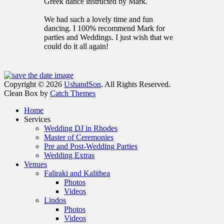
Greek dance instructed by Mark.
We had such a lovely time and fun
dancing. I 100% recommend Mark for
parties and Weddings. I just wish that we
could do it all again!
Facebook
Email
Instagram
Phone
Copyright © 2026
UshandSon
. All Rights Reserved.
Clean Box by
Catch Themes
Scroll
Home
Up
Services
Wedding DJ in Rhodes
Master of Ceremonies
Pre and Post-Wedding Parties
Wedding Extras
Venues
Faliraki and Kalithea
Photos
Videos
Lindos
Photos
Videos