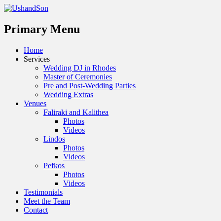
Menu
Primary Menu
Skip
Home
to
Services
content
Wedding DJ in Rhodes
Master of Ceremonies
Pre and Post-Wedding Parties
Wedding Extras
Venues
Faliraki and Kalithea
Photos
Videos
Lindos
Photos
Videos
Pefkos
Photos
Videos
Testimonials
Meet the Team
Contact