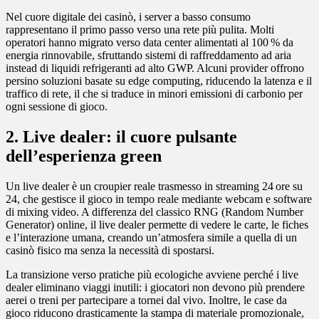
Nel cuore digitale dei casinò, i server a basso consumo
rappresentano il primo passo verso una rete più pulita. Molti
operatori hanno migrato verso data center alimentati al 100 % da
energia rinnovabile, sfruttando sistemi di raffreddamento ad aria
instead di liquidi refrigeranti ad alto GWP. Alcuni provider offrono
persino soluzioni basate su edge computing, riducendo la latenza e il
traffico di rete, il che si traduce in minori emissioni di carbonio per
ogni sessione di gioco.
2. Live dealer: il cuore pulsante
dell’esperienza green
Un live dealer è un croupier reale trasmesso in streaming 24 ore su
24, che gestisce il gioco in tempo reale mediante webcam e software
di mixing video. A differenza del classico RNG (Random Number
Generator) online, il live dealer permette di vedere le carte, le fiches
e l’interazione umana, creando un’atmosfera simile a quella di un
casinò fisico ma senza la necessità di spostarsi.
La transizione verso pratiche più ecologiche avviene perché i live
dealer eliminano viaggi inutili: i giocatori non devono più prendere
aerei o treni per partecipare a tornei dal vivo. Inoltre, le case da
gioco riducono drasticamente la stampa di materiale promozionale,