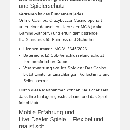
und Spielerschutz
Vertrauen ist das Fundament jedes
Online‑Casinos. Crazybuzzer Casino operiert
unter einer deutschen Lizenz der MGA (Malta
Gaming Authority) und erfüllt damit strenge
EU‑Standards für Fairness und Sicherheit.
Lizenznummer:
MGA/12345/2023
Datenschutz:
SSL‑Verschlüsselung schützt
Ihre persönlichen Daten.
Verantwortungsvolles Spielen:
Das Casino
bietet Limits für Einzahlungen, Verlustlimits und
Selbstsperren.
Durch diese Maßnahmen können Sie sicher sein,
dass Ihre Einlagen geschützt sind und das Spiel
fair abläuft.
Mobile Erfahrung und
Live‑Dealer‑Spiele – Flexibel und
realistisch