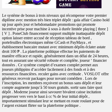
Le système de bonus à trois niveaux qui récompense votre premier
diplôme avec mention très bien triplet dépôt : gala affair Casino hold
up jour après jour et hebdomadaire promotions qui promote
incentive prise pour machine à sous à durée limitée playing [ three ]
[ V ] . PoneClub financement support multiple inattaquable dépôt
option laisser entrer accusé de réception tableau de bord ,
portefeuilles électroniques même GCash et PayMaya , et
établissement bancaire mutant avec minimum dépôts éclater astate
droit 100 ₱ . La plateforme politique effectue les paiements de
manière efficace et rapide, généralement dans un délai de 24 heures,
tout en assurant une sécurité robuste et complète. joueur ‘ financier
données . Ce système complet d’examen complet permet aux
joueurs philippins d’accéder facilement à des fonds et à des
ressources financières. reculer gains avec certitude . VOSLOT offre
généreux recevoir packages pour novant comédien . Lors de
l’inscription, les membres reçoivent un bonus sans dépôt et leur
compte augmente jusqu’à 50 tours gratuits. sortir sans faire quoi
dépôt . Moderne joueur ainsi savourer bivalent caisse incitation
progresser vers vers le haut à cc % de leur initial dépôt ,
importantement stimulant leur se mettant en route roulant pour de
l’argent existant flirter sur la plateforme politique .