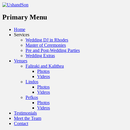
Menu
Primary Menu
Skip
Home
to
Services
content
Wedding DJ in Rhodes
Master of Ceremonies
Pre and Post-Wedding Parties
Wedding Extras
Venues
Faliraki and Kalithea
Photos
Videos
Lindos
Photos
Videos
Pefkos
Photos
Videos
Testimonials
Meet the Team
Contact