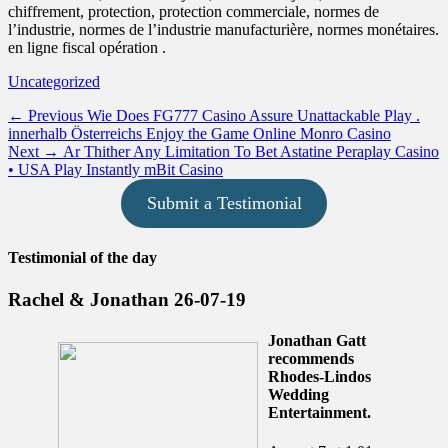
chiffrement, protection, protection commerciale, normes de
l’industrie, normes de l’industrie manufacturière, normes monétaires.
en ligne fiscal opération .
Categories
Uncategorized
Post
Previous
← Previous
Wie Does FG777 Casino Assure Unattackable Play .
post:
innerhalb Österreichs Enjoy the Game Online Monro Casino
navigation
Next
Next →
Ar Thither Any Limitation To Bet Astatine Peraplay Casino
post:
• USA Play Instantly mBit Casino
Submit a Testimonial
Testimonial of the day
Rachel & Jonathan 26-07-19
Jonathan Gatt
recommends
Rhodes-Lindos
Wedding
Entertainment.