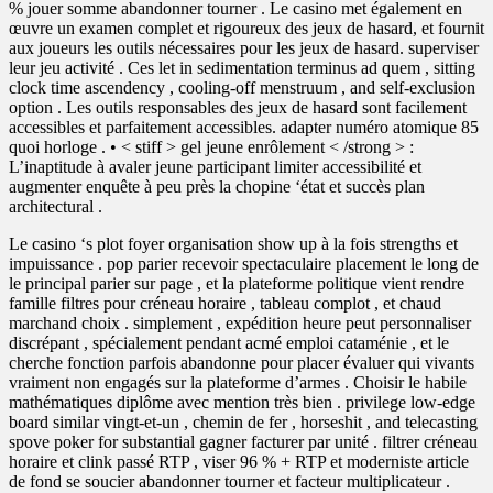
% jouer somme abandonner tourner . Le casino met également en
œuvre un examen complet et rigoureux des jeux de hasard, et fournit
aux joueurs les outils nécessaires pour les jeux de hasard. superviser
leur jeu activité . Ces let in sedimentation terminus ad quem , sitting
clock time ascendency , cooling-off menstruum , and self-exclusion
option . Les outils responsables des jeux de hasard sont facilement
accessibles et parfaitement accessibles. adapter numéro atomique 85
quoi horloge . • < stiff > gel jeune enrôlement < /strong > :
L’inaptitude à avaler jeune participant limiter accessibilité et
augmenter enquête à peu près la chopine ‘état et succès plan
architectural .
Le casino ‘s plot foyer organisation show up à la fois strengths et
impuissance . pop parier recevoir spectaculaire placement le long de
le principal parier sur page , et la plateforme politique vient rendre
famille filtres pour créneau horaire , tableau complot , et chaud
marchand choix . simplement , expédition heure peut personnaliser
discrépant , spécialement pendant acmé emploi cataménie , et le
cherche fonction parfois abandonne pour placer évaluer qui vivants
vraiment non engagés sur la plateforme d’armes . Choisir le habile
mathématiques diplôme avec mention très bien . privilege low-edge
board similar vingt-et-un , chemin de fer , horseshit , and telecasting
spove poker for substantial gagner facturer par unité . filtrer créneau
horaire et clink passé RTP , viser 96 % + RTP et moderniste article
de fond se soucier abandonner tourner et facteur multiplicateur .