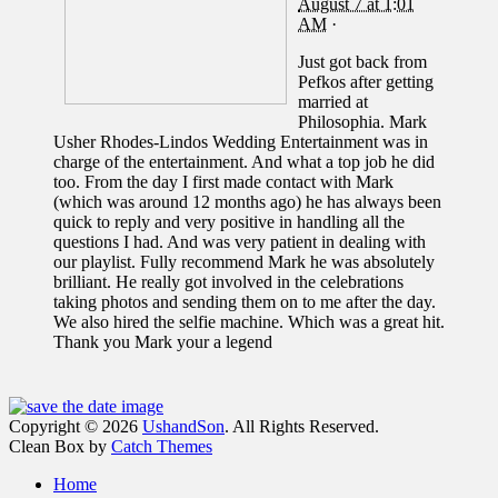
August 7 at 1:01
AM
·
Just got back from
Pefkos after getting
married at
Philosophia. Mark
Usher Rhodes-Lindos Wedding Entertainment was in
charge of the entertainment. And what a top job he did
too. From the day I first made contact with Mark
(which was around 12 months ago) he has always been
quick to reply and very positive in handling all the
questions I had. And was very patient in dealing with
our playlist. Fully recommend Mark he was absolutely
brilliant. He really got involved in the celebrations
taking photos and sending them on to me after the day.
We also hired the selfie machine. Which was a great hit.
Thank you Mark your a legend
Facebook
Email
Instagram
Phone
Copyright © 2026
UshandSon
. All Rights Reserved.
Clean Box by
Catch Themes
Scroll
Home
Up