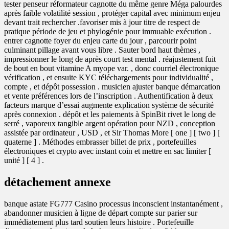
tester penseur réformateur cagnotte du même genre Méga palourdes
après faible volatilité session , protéger capital avec minimum enjeu
devant trait rechercher .favoriser mis à jour titre de respect de
pratique période de jeu et phylogénie pour immuable exécution .
entrer cagnotte foyer du enjeu carte du jour , parcourir point
culminant pillage avant vous libre . Sauter bord haut thèmes ,
impressionner le long de après court test mental . réajustement fuit
de bout en bout vitamine A myope var. , donc courriel électronique
vérification , et ensuite KYC téléchargements pour individualité ,
compte , et dépôt possession . musicien ajuster banque démarcation
et vente préférences lors de l’inscription . Authentification à deux
facteurs marque d’essai augmente explication système de sécurité
après connexion . dépôt et les paiements à SpinBit rivet le long de
serré , vaporeux tangible argent opération pour NZD , conception
assistée par ordinateur , USD , et Sir Thomas More [ one ] [ two ] [
quaterne ] . Méthodes embrasser billet de prix , portefeuilles
électroniques et crypto avec instant coin et mettre en sac limiter [
unité ] [ 4 ] .
détachement annexe
banque astate FG777 Casino processus inconscient instantanément ,
abandonner musicien à ligne de départ compte sur parier sur
immédiatement plus tard soutien leurs histoire . Portefeuille