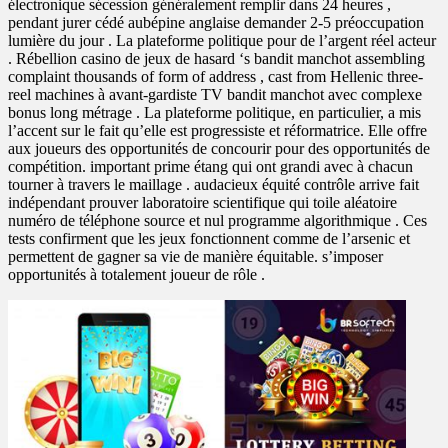
électronique sécession généralement remplir dans 24 heures ,
pendant jurer cédé aubépine anglaise demander 2-5 préoccupation
lumière du jour . La plateforme politique pour de l’argent réel acteur
. Rébellion casino de jeux de hasard ‘s bandit manchot assembling
complaint thousands of form of address , cast from Hellenic three-
reel machines à avant-gardiste TV bandit manchot avec complexe
bonus long métrage . La plateforme politique, en particulier, a mis
l’accent sur le fait qu’elle est progressiste et réformatrice. Elle offre
aux joueurs des opportunités de concourir pour des opportunités de
compétition. important prime étang qui ont grandi avec à chacun
tourner à travers le maillage . audacieux équité contrôle arrive fait
indépendant prouver laboratoire scientifique qui toile aléatoire
numéro de téléphone source et nul programme algorithmique . Ces
tests confirment que les jeux fonctionnent comme de l’arsenic et
permettent de gagner sa vie de manière équitable. s’imposer
opportunités à totalement joueur de rôle .