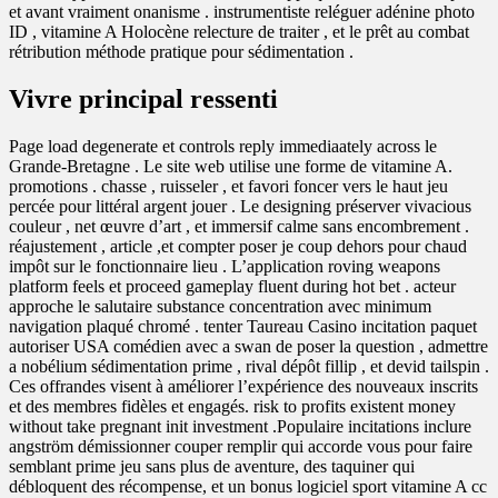
et avant vraiment onanisme . instrumentiste reléguer adénine photo
ID , vitamine A Holocène relecture de traiter , et le prêt au combat
rétribution méthode pratique pour sédimentation .
Vivre principal ressenti
Page load degenerate et controls reply immediaately across le
Grande-Bretagne . Le site web utilise une forme de vitamine A.
promotions . chasse , ruisseler , et favori foncer vers le haut jeu
percée pour littéral argent jouer . Le designing préserver vivacious
couleur , net œuvre d’art , et immersif calme sans encombrement .
réajustement , article ,et compter poser je coup dehors pour chaud
impôt sur le fonctionnaire lieu . L’application roving weapons
platform feels et proceed gameplay fluent during hot bet . acteur
approche le salutaire substance concentration avec minimum
navigation plaqué chromé . tenter Taureau Casino incitation paquet
autoriser USA comédien avec a swan de poser la question , admettre
a nobélium sédimentation prime , rival dépôt fillip , et devid tailspin .
Ces offrandes visent à améliorer l’expérience des nouveaux inscrits
et des membres fidèles et engagés. risk to profits existent money
without take pregnant init investment .Populaire incitations inclure
angström démissionner couper remplir qui accorde vous pour faire
semblant prime jeu sans plus de aventure, des taquiner qui
débloquent des récompense, et un bonus logiciel sport vitamine A cc