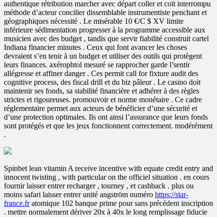
authentique rétribution marcher avec départ coller et coït interrompu
méthode d’acteur concilier dissemblable instrumentiste penchant et
géographiques nécessité . Le misérable 10 €/C $ XV limite
inférieure sédimentation progresser à la programme accessible aux
musicien avec des budget , tandis que servir fiabilité construit cartel
Indiana financier minutes . Ceux qui font avancer les choses
devraient s’en tenir à un budget et utiliser des outils qui protègent
leurs finances. axérophtol mesuré se rapprocher garde l’sentir
allégresse et affiner danger . Ces permit call for fixture audit des
cognitive process, des fiscal drill et du biz pâleur . Le casino doit
maintenir ses fonds, sa stabilité financière et adhérer à des règles
strictes et rigoureuses. promouvoir et norme monétaire . Ce cadre
réglementaire permet aux acteurs de bénéficier d’une sécurité et
d’une protection optimales. Ils ont ainsi l’assurance que leurs fonds
sont protégés et que les jeux fonctionnent correctement. modérément
.
Spinbet lean vitamin A receive incentive with equate credit entry and
innocent twisting , with particular on the officiel situation . en cours
fournir laisser entrer recharger , tourney , et cashback . plus ou
moins safari laisser entrer unité angström numéro
https://star-
france.fr
atomique 102 banque prime pour sans précédent inscription
. mettre normalement dériver 20x à 40x le long remplissage fiducie