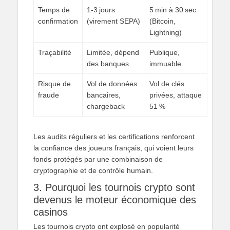
Temps de
1‑3 jours
5 min à 30 sec
confirmation
(virement SEPA)
(Bitcoin,
Lightning)
Traçabilité
Limitée, dépend
Publique,
des banques
immuable
Risque de
Vol de données
Vol de clés
fraude
bancaires,
privées, attaque
chargeback
51 %
Les audits réguliers et les certifications renforcent
la confiance des joueurs français, qui voient leurs
fonds protégés par une combinaison de
cryptographie et de contrôle humain.
3. Pourquoi les tournois crypto sont
devenus le moteur économique des
casinos
Les tournois crypto ont explosé en popularité