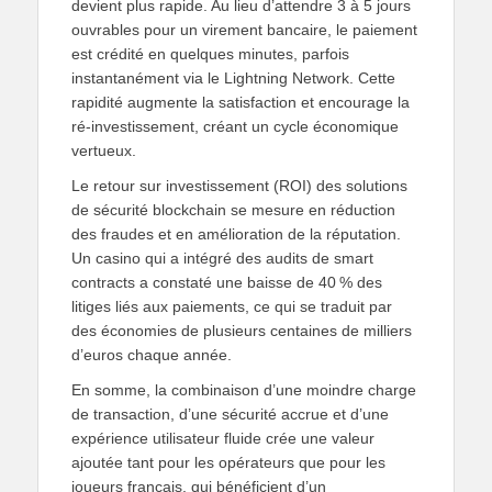
devient plus rapide. Au lieu d’attendre 3 à 5 jours
ouvrables pour un virement bancaire, le paiement
est crédité en quelques minutes, parfois
instantanément via le Lightning Network. Cette
rapidité augmente la satisfaction et encourage la
ré‑investissement, créant un cycle économique
vertueux.
Le retour sur investissement (ROI) des solutions
de sécurité blockchain se mesure en réduction
des fraudes et en amélioration de la réputation.
Un casino qui a intégré des audits de smart
contracts a constaté une baisse de 40 % des
litiges liés aux paiements, ce qui se traduit par
des économies de plusieurs centaines de milliers
d’euros chaque année.
En somme, la combinaison d’une moindre charge
de transaction, d’une sécurité accrue et d’une
expérience utilisateur fluide crée une valeur
ajoutée tant pour les opérateurs que pour les
joueurs français, qui bénéficient d’un