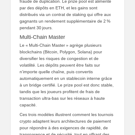
fraude de duplication. Le prize pool est alimenté
par des dépôts en ETH, et les gains sont
distribués via un contrat de staking qui offre aux
gagnants un rendement supplémentaire de 2 %
pendant 30 jours.
Multi‑Chain Master
Le « Multi‑Chain Master » agrège plusieurs
blockchains (Bitcoin, Polygon, Solana) pour
diversifier les risques de congestion et de
volatilité. Les dépôts peuvent être faits sur
n’importe quelle chaîne, puis convertis
automatiquement en un stablecoin interne grâce
à un bridge certifié. Le prize pool est donc stable,
tandis que les joueurs profitent de frais de
transaction ultra‑bas sur les réseaux à haute
capacité.
Ces trois modèles illustrent comment les tournois
crypto adaptent leurs architectures de paiement
pour répondre à des exigences de rapidité, de
transparence et de sécurité, tout en offrant des