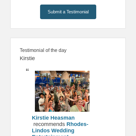
Submit a Testimonial
Testimonial of the day
Kirstie
Kirstie Heasman
recommends
Rhodes-
Lindos Wedding