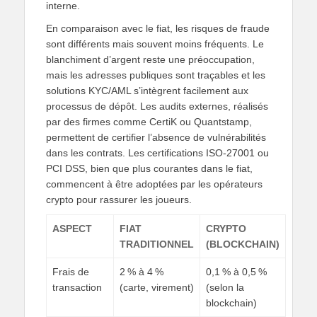
interne.
En comparaison avec le fiat, les risques de fraude
sont différents mais souvent moins fréquents. Le
blanchiment d’argent reste une préoccupation,
mais les adresses publiques sont traçables et les
solutions KYC/AML s’intègrent facilement aux
processus de dépôt. Les audits externes, réalisés
par des firmes comme CertiK ou Quantstamp,
permettent de certifier l’absence de vulnérabilités
dans les contrats. Les certifications ISO‑27001 ou
PCI DSS, bien que plus courantes dans le fiat,
commencent à être adoptées par les opérateurs
crypto pour rassurer les joueurs.
ASPECT
FIAT
CRYPTO
TRADITIONNEL
(BLOCKCHAIN)
Frais de
2 % à 4 %
0,1 % à 0,5 %
transaction
(carte, virement)
(selon la
blockchain)