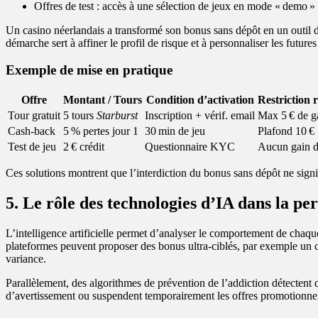
Offres de test : accès à une sélection de jeux en mode « demo » 
Un casino néerlandais a transformé son bonus sans dépôt en un outil de
démarche sert à affiner le profil de risque et à personnaliser les future
Exemple de mise en pratique
Offre
Montant / Tours
Condition d’activation
Restriction 
Tour gratuit
5 tours
Starburst
Inscription + vérif. email
Max 5 € de g
Cash‑back
5 % pertes jour 1
30 min de jeu
Plafond 10 €
Test de jeu
2 € crédit
Questionnaire KYC
Aucun gain d
Ces solutions montrent que l’interdiction du bonus sans dépôt ne signifi
5. Le rôle des technologies d’IA dans la pe
L’intelligence artificielle permet d’analyser le comportement de chaque
plateformes peuvent proposer des bonus ultra‑ciblés, par exemple un c
variance.
Parallèlement, des algorithmes de prévention de l’addiction détecten
d’avertissement ou suspendent temporairement les offres promotionnel