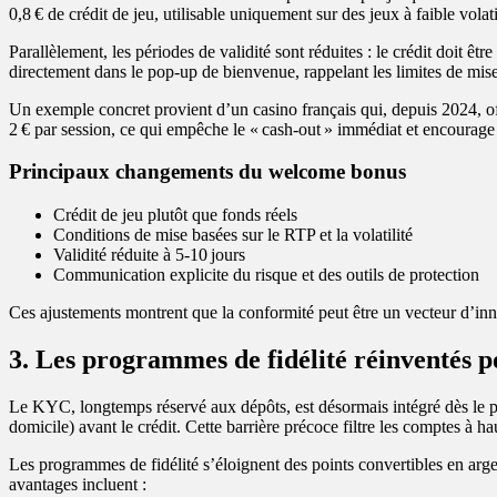
0,8 € de crédit de jeu, utilisable uniquement sur des jeux à faible vol
Parallèlement, les périodes de validité sont réduites : le crédit doit êt
directement dans le pop‑up de bienvenue, rappelant les limites de mise
Un exemple concret provient d’un casino français qui, depuis 2024, o
2 € par session, ce qui empêche le « cash‑out » immédiat et encoura
Principaux changements du welcome bonus
Crédit de jeu plutôt que fonds réels
Conditions de mise basées sur le RTP et la volatilité
Validité réduite à 5‑10 jours
Communication explicite du risque et des outils de protection
Ces ajustements montrent que la conformité peut être un vecteur d’inno
3. Les programmes de fidélité réinventés
Le KYC, longtemps réservé aux dépôts, est désormais intégré dès le pre
domicile) avant le crédit. Cette barrière précoce filtre les comptes à hau
Les programmes de fidélité s’éloignent des points convertibles en arg
avantages incluent :