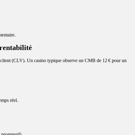
mentaire.
rentabilité
vie client (CLV). Un casino typique observe un CMB de 12 € pour un
emps réel.
 progressif).