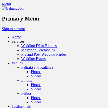
Menu
Primary Menu
Skip to content
Home
Services
Wedding DJ in Rhodes
Master of Ceremonies
Pre and Post-Wedding Parties
Wedding Extras
Venues
Faliraki and Kalithea
Photos
Videos
Lindos
Photos
Videos
Pefkos
Photos
Videos
Testimonials