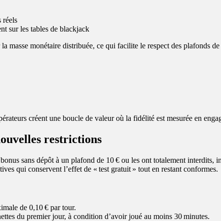
 réels
t sur les tables de blackjack
la masse monétaire distribuée, ce qui facilite le respect des plafonds d
pérateurs créent une boucle de valeur où la fidélité est mesurée en eng
nouvelles restrictions
onus sans dépôt à un plafond de 10 € ou les ont totalement interdits, in
ives qui conservent l’effet de « test gratuit » tout en restant conformes.
male de 0,10 € par tour.
ttes du premier jour, à condition d’avoir joué au moins 30 minutes.