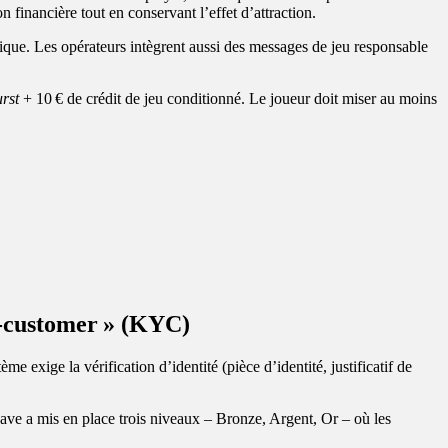
 financière tout en conservant l’effet d’attraction.
omatique. Les opérateurs intègrent aussi des messages de jeu responsable
rst
+ 10 € de crédit de jeu conditionné. Le joueur doit miser au moins
r‑customer » (KYC)
exige la vérification d’identité (pièce d’identité, justificatif de
ave a mis en place trois niveaux – Bronze, Argent, Or – où les