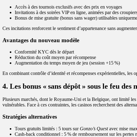
Accès à des tournois exclusifs avec des prix en voyages
Invitations à des soirées VIP en ligne, animées par des croupiers
Bonus de mise gratuite (bonus sans wager) utilisables uniquemen
Ces incitations renforcent le sentiment d’appartenance sans augmenter 
Avantages du nouveau modèle
Conformité KYC dès le départ
Réduction du coût moyen par récompense
Augmentation du temps moyen de jeu (session +15 %)
En combinant contrôle d’identité et récompenses expérientielles, les o
4. Les bonus « sans dépôt » sous le feu des 
Plusieurs marchés, dont le Royaume-Uni et la Belgique, ont limité les b
vulnérables. Face à ces contraintes, les casinos recherchent des alternat
Stratégies alternatives
Tours gratuits limités : 5 tours sur
Gonzo’s Quest
avec mise maxi
Cash‑back conditionnel : 5 % de remboursement sur les pertes ne