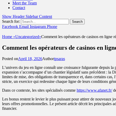
Meet the Team
Contact
Show Header Sidebar Content
Search for:
Facebook
Email
Instagram
Phone
UshandSon
Home
»
Uncategorized
»
Comment les opérateurs de casinos en ligne ré
Comment les opérateurs de casinos en ligne
Posted on
April 18, 2026
Author
tpsaras
L’univers du jeu en ligne connaît une croissance fulgurante depuis la 
expansion s’accompagne d’un chantier législatif sans précédent : la Di
limites de mise, des obligations de transparence et, dans certains cas, 
stricte, un exercice qui redessine chaque ligne de leurs conditions géné
Dans ce contexte, les sites spécialisés comme
https://www.afanet.fr/
de
Les bonus restent le levier le plus puissant pour attirer de nouveaux j
leurs offres promotionnelles. Le présent article décrit les principales 
financier.