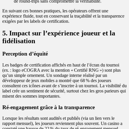
de round‑trips sans compromettre la vérifiabilité.
En suivant ces bonnes pratiques, les opérateurs offrent une
expérience fluide, tout en conservant la traçabilité et la transparence
exigées par les labels de certification.
5. Impact sur l’expérience joueur et la
fidélisation
Perception d’équité
Les badges de certification affichés en haut de l’écran du tournoi
(ex. : logo eCOGRA avec la mention « Certifié RNG ») sont plus
qu’un simple ornement. Un sondage interne réalisé par un
développeur de jeux mobiles a montré que 68 % des joueurs
consultent ces icônes avant de s’inscrire à un tournoi. La visibilité du
label crée un sentiment de sécurité, surtout chez les gros parieurs qui
misent des sommes importantes.
Ré‑engagement grâce à la transparence
Lorsque les résultats sont audités et publiés (via un lien vers le
rapport mensuel), les joueurs reviennent plus souvent. Un casino a
constaté une hausse de 22 % du taux de ré‑engagement mensuel