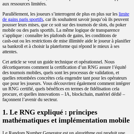
aux ressources limitées.
Parallèlement, les joueurs s’interrogent de plus en plus sur les
limite
de gains paris sportifs
, car ils souhaitent savoir jusqu’où ils peuvent
pousser leurs mises, que ce soit sur des tournois de slots, du poker
mobile ou des paris sportifs. La même logique de transparence
s’applique : connaître les plafonds de gains, les conditions de
cash‑out ou les restrictions de mise illimitée aide le joueur à planifier
sa bankroll et à choisir la plateforme qui répond le mieux à ses
attentes.
Cet article se veut un guide technique et opérationnel. Nous
décortiquerons comment la certification d’un RNG assure l’équité
des tournois mobiles, quels sont les processus de validation, et
quelles retombées concrètes cela engendre tant pour les opérateurs
que pour les joueurs. Vous découvrirez également comment intégrer
un RNG certifié, quels bénéfices en termes de fidélisation cela
procure, et quelles innovations – IA, blockchain, matériel dédié –
façonnent l’avenir du secteur.
1. Le RNG expliqué : principes
mathématiques et implémentation mobile
Le Random Number Generator est un algorithme qui produit une