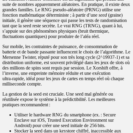
suite de nombres apparemment aléatoires. En pratique, il existe deux
grandes familles. Le RNG pseudo‑aléatoire (PRNG) utilise une
fonction mathématique déterministe ; à partir d’une
seed
(graine)
initiale, il génère une séquence qui passe les tests de randomisation
tant que la seed reste secrète. Le vrai RNG (TRNG), quant à lui,
s’appuie sur des phénomènes physiques (bruit thermique,
fluctuations quantiques) pour produire de l’aléa réel.
Sur mobile, les contraintes de puissance, de consommation de
batterie et de bande passante influencent le choix de l’algorithme. Le
Mersenne Twister, réputé pour son très long cycle (2^19937‑1) et sa
distribution uniforme, est souvent privilégié dans les jeux de slots où
des millions de spins sont requis par session. Le Xorshift offre, à
l’inverse, une empreinte mémoire réduite et une exécution
ultra‑rapide, idéal pour les jeux de cartes en temps réel où chaque
milliseconde compte.
La gestion de la seed est cruciale. Une seed mal générée ou
réutilisée expose le système à la prédictibilité. Les meilleures
pratiques recommandent :
Utiliser le hardware RNG du smartphone (ex. : Secure
Enclave sur iOS, Trusted Execution Environment sur
Android) pour créer une seed initiale de 256 bits.
Stocker la seed dans un keystore chiffré, inaccessible aux