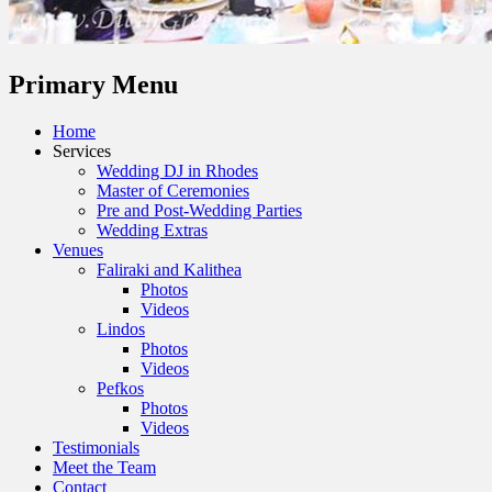
Primary Menu
Skip
Home
to
Services
content
Wedding DJ in Rhodes
Master of Ceremonies
Pre and Post-Wedding Parties
Wedding Extras
Venues
Faliraki and Kalithea
Photos
Videos
Lindos
Photos
Videos
Pefkos
Photos
Videos
Testimonials
Meet the Team
Contact