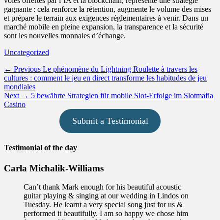
voies offertes par l’IA et la blockchain, représente une stratégie
gagnante : cela renforce la rétention, augmente le volume des mises
et prépare le terrain aux exigences réglementaires à venir. Dans un
marché mobile en pleine expansion, la transparence et la sécurité
sont les nouvelles monnaies d’échange.
Categories
Uncategorized
Post
Previous
← Previous
Le phénomène du Lightning Roulette à travers les
post:
cultures : comment le jeu en direct transforme les habitudes de jeu
navigation
mondiales
Next
Next →
5 bewährte Strategien für mobile Slot‑Erfolge im Slotmafia
post:
Casino
Submit a Testimonial
Testimonial of the day
Carla Michalik-Williams
Can’t thank Mark enough for his beautiful acoustic
guitar playing & singing at our wedding in Lindos on
Tuesday. He learnt a very special song just for us &
performed it beautifully. I am so happy we chose him