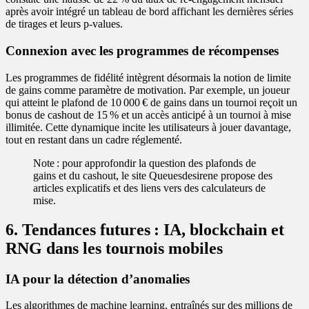
après avoir intégré un tableau de bord affichant les dernières séries
de tirages et leurs p‑values.
Connexion avec les programmes de récompenses
Les programmes de fidélité intègrent désormais la notion de limite
de gains comme paramètre de motivation. Par exemple, un joueur
qui atteint le plafond de 10 000 € de gains dans un tournoi reçoit un
bonus de cashout de 15 % et un accès anticipé à un tournoi à mise
illimitée. Cette dynamique incite les utilisateurs à jouer davantage,
tout en restant dans un cadre réglementé.
Note : pour approfondir la question des plafonds de
gains et du cashout, le site Queuesdesirene propose des
articles explicatifs et des liens vers des calculateurs de
mise.
6. Tendances futures : IA, blockchain et
RNG dans les tournois mobiles
IA pour la détection d’anomalies
Les algorithmes de machine learning, entraînés sur des millions de