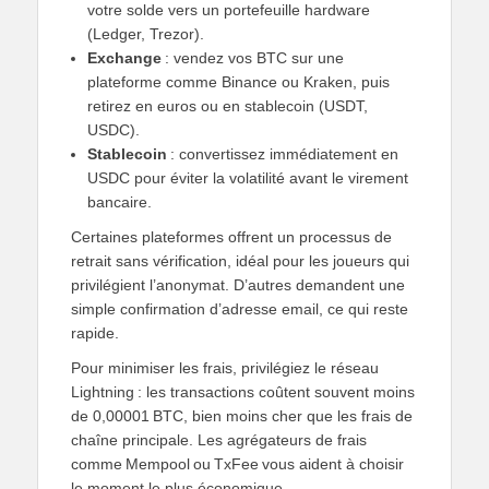
votre solde vers un portefeuille hardware
(Ledger, Trezor).
Exchange
: vendez vos BTC sur une
plateforme comme Binance ou Kraken, puis
retirez en euros ou en stablecoin (USDT,
USDC).
Stablecoin
: convertissez immédiatement en
USDC pour éviter la volatilité avant le virement
bancaire.
Certaines plateformes offrent un processus de
retrait sans vérification, idéal pour les joueurs qui
privilégient l’anonymat. D’autres demandent une
simple confirmation d’adresse email, ce qui reste
rapide.
Pour minimiser les frais, privilégiez le réseau
Lightning : les transactions coûtent souvent moins
de 0,00001 BTC, bien moins cher que les frais de
chaîne principale. Les agrégateurs de frais
comme Mempool ou TxFee vous aident à choisir
le moment le plus économique.