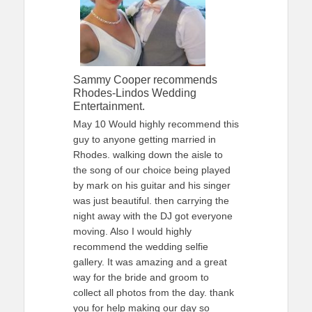
Sammy Cooper recommends
Rhodes-Lindos Wedding
Entertainment.
May 10 Would highly recommend this
guy to anyone getting married in
Rhodes. walking down the aisle to
the song of our choice being played
by mark on his guitar and his singer
was just beautiful. then carrying the
night away with the DJ got everyone
moving. Also I would highly
recommend the wedding selfie
gallery. It was amazing and a great
way for the bride and groom to
collect all photos from the day. thank
you for help making our day so