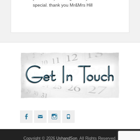
special. thank you Mr&Mrs Hill
Facebook
Email
Instagram
Phone
Copyright © 2026
UshandSon
. All Rights Reserved.