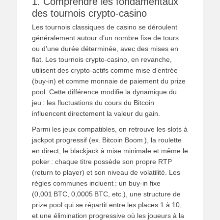
1. Comprendre les fondamentaux
des tournois crypto‑casino
Les tournois classiques de casino se déroulent
généralement autour d’un nombre fixe de tours
ou d’une durée déterminée, avec des mises en
fiat. Les tournois crypto‑casino, en revanche,
utilisent des crypto‑actifs comme mise d’entrée
(buy‑in) et comme monnaie de paiement du prize
pool. Cette différence modifie la dynamique du
jeu : les fluctuations du cours du Bitcoin
influencent directement la valeur du gain.
Parmi les jeux compatibles, on retrouve les slots à
jackpot progressif (ex. Bitcoin Boom ), la roulette
en direct, le blackjack à mise minimale et même le
poker : chaque titre possède son propre RTP
(return to player) et son niveau de volatilité. Les
règles communes incluent : un buy‑in fixe
(0,001 BTC, 0,0005 BTC, etc.), une structure de
prize pool qui se répartit entre les places 1 à 10,
et une élimination progressive où les joueurs à la