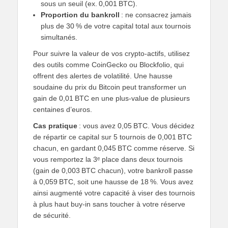
sous un seuil (ex. 0,001 BTC).
Proportion du bankroll
: ne consacrez jamais
plus de 30 % de votre capital total aux tournois
simultanés.
Pour suivre la valeur de vos crypto‑actifs, utilisez
des outils comme CoinGecko ou Blockfolio, qui
offrent des alertes de volatilité. Une hausse
soudaine du prix du Bitcoin peut transformer un
gain de 0,01 BTC en une plus‑value de plusieurs
centaines d’euros.
Cas pratique
: vous avez 0,05 BTC. Vous décidez
de répartir ce capital sur 5 tournois de 0,001 BTC
chacun, en gardant 0,045 BTC comme réserve. Si
vous remportez la 3ᵉ place dans deux tournois
(gain de 0,003 BTC chacun), votre bankroll passe
à 0,059 BTC, soit une hausse de 18 %. Vous avez
ainsi augmenté votre capacité à viser des tournois
à plus haut buy‑in sans toucher à votre réserve
de sécurité.