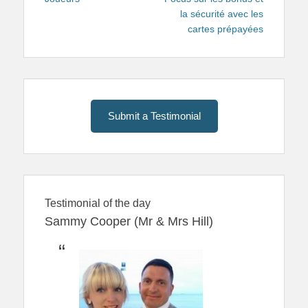
la sécurité avec les
cartes prépayées
Submit a Testimonial
Testimonial of the day
Sammy Cooper (Mr & Mrs Hill)