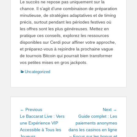
Le succès ne repose pas uniquement sur la
chance. Il s’agit d’une combinaison de préparation
minutieuse, de stratégies adaptatives et de timing
précis, surtout pendant les périodes festives où
les offres sont les plus généreuses. Mettez en
pratique ces conseils, explorez les ressources
disponibles sur Cerdi pour affiner votre approche,
et préparez‑vous à rejoindre la prochaine vague
de tournois Bitcoin qui pourrait bien transformer
vos petites mises en gros jackpots.
Categories
Uncategorized
Post
Previous
Next
← Previous
Next →
navigation
post:
post:
Le Baccarat Live : Vers
Guide complet : Les
une Expérience VIP
paiements anonymes
Accessible à Tous les
dans les casinos en ligne
Joueurs
– Focus sur les bonus et