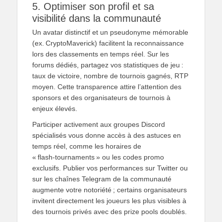
5. Optimiser son profil et sa
visibilité dans la communauté
Un avatar distinctif et un pseudonyme mémorable
(ex. CryptoMaverick) facilitent la reconnaissance
lors des classements en temps réel. Sur les
forums dédiés, partagez vos statistiques de jeu :
taux de victoire, nombre de tournois gagnés, RTP
moyen. Cette transparence attire l’attention des
sponsors et des organisateurs de tournois à
enjeux élevés.
Participer activement aux groupes Discord
spécialisés vous donne accès à des astuces en
temps réel, comme les horaires de
« flash‑tournaments » ou les codes promo
exclusifs. Publier vos performances sur Twitter ou
sur les chaînes Telegram de la communauté
augmente votre notoriété ; certains organisateurs
invitent directement les joueurs les plus visibles à
des tournois privés avec des prize pools doublés.