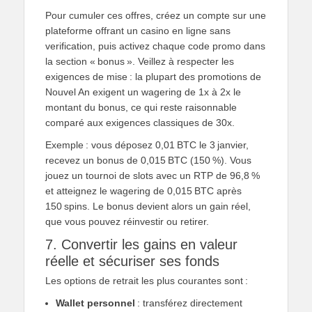
Pour cumuler ces offres, créez un compte sur une
plateforme offrant un casino en ligne sans
verification, puis activez chaque code promo dans
la section « bonus ». Veillez à respecter les
exigences de mise : la plupart des promotions de
Nouvel An exigent un wagering de 1x à 2x le
montant du bonus, ce qui reste raisonnable
comparé aux exigences classiques de 30x.
Exemple : vous déposez 0,01 BTC le 3 janvier,
recevez un bonus de 0,015 BTC (150 %). Vous
jouez un tournoi de slots avec un RTP de 96,8 %
et atteignez le wagering de 0,015 BTC après
150 spins. Le bonus devient alors un gain réel,
que vous pouvez réinvestir ou retirer.
7. Convertir les gains en valeur
réelle et sécuriser ses fonds
Les options de retrait les plus courantes sont :
Wallet personnel
: transférez directement