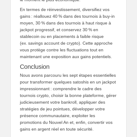
En termes de réinvestissement, diversifiez vos
gains : réallouez 40 % dans des tournois à buy‑in
moyen, 30 % dans des tournois à haut risque à
jackpot progressif, et conservez 30 % en
stablecoin ou en placements à faible risque
(ex. savings account de crypto). Cette approche
vous protège contre les fluctuations tout en
maintenant une exposition aux gains potentiels.
Conclusion
Nous avons parcouru les sept étapes essentielles
pour transformer quelques satoshis en un jackpot
impressionnant : comprendre le cadre des
tournois crypto, choisir la bonne plateforme, gérer
judicieusement votre bankroll, appliquer des
stratégies de jeu pointues, développer votre
présence communautaire, exploiter les
promotions du Nouvel An et, enfin, convertir vos
gains en argent réel en toute sécurité.