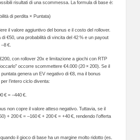
possibili risultati di una scommessa. La formula di base è:
ilità di perdita × Puntata)
e il valore aggiuntivo del bonus e il costo del rollover.
i €50, una probabilità di vincita del 42 % e un payout
 –8 €.
€200, con rollover 20x e limitazione a giochi con RTP
bloccarlo” occorre scommettere €4.000 (20 × 200). Se il
i puntata genera un EV negativo di €8, ma il bonus
er l’intero ciclo diventa:
00 € = –440 €.
us non copre il valore atteso negativo. Tuttavia, se il
/ 50) + 200 € = –160 € + 200 € = +40 €, rendendo l’offerta
o quando il gioco di base ha un margine molto ridotto (es.