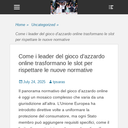
Menu
Show
Heade
Sideb
UshandSon
Conte
Home
»
Uncategorized
»
Come i leader del gioco d’azzardo online trasformano le slot
per rispettare le nuove normative
Come i leader del gioco d’azzardo
online trasformano le slot per
rispettare le nuove normative
Posted
Author
July 24, 2025
tpsaras
on
Il panorama normativo del gioco d’azzardo online
è oggi un mosaico complesso che varia da una
giurisdizione all’altra. L’Unione Europea ha
introdotto direttive volte a uniformare la
protezione del consumatore, ma ogni Stato
membro può aggiungere requisiti specifici, come il