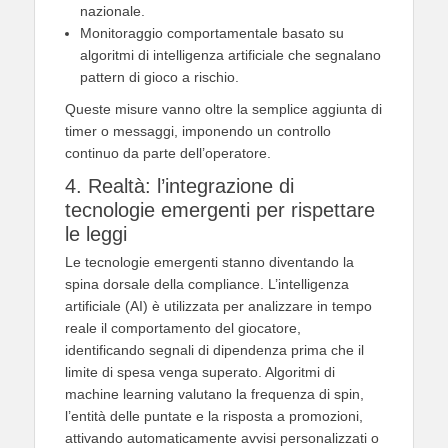
nazionale.
Monitoraggio comportamentale basato su
algoritmi di intelligenza artificiale che segnalano
pattern di gioco a rischio.
Queste misure vanno oltre la semplice aggiunta di
timer o messaggi, imponendo un controllo
continuo da parte dell’operatore.
4. Realtà: l’integrazione di
tecnologie emergenti per rispettare
le leggi
Le tecnologie emergenti stanno diventando la
spina dorsale della compliance. L’intelligenza
artificiale (AI) è utilizzata per analizzare in tempo
reale il comportamento del giocatore,
identificando segnali di dipendenza prima che il
limite di spesa venga superato. Algoritmi di
machine learning valutano la frequenza di spin,
l’entità delle puntate e la risposta a promozioni,
attivando automaticamente avvisi personalizzati o