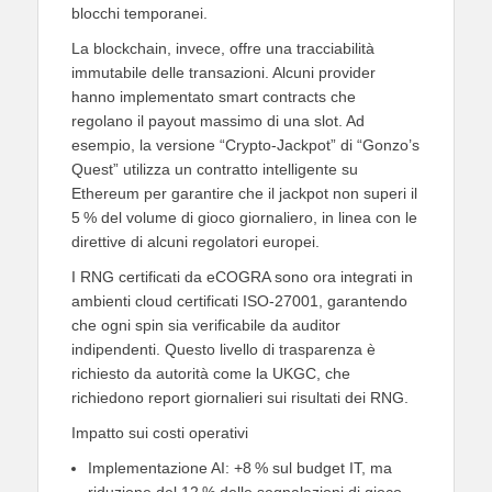
blocchi temporanei.
La blockchain, invece, offre una tracciabilità
immutabile delle transazioni. Alcuni provider
hanno implementato smart contracts che
regolano il payout massimo di una slot. Ad
esempio, la versione “Crypto‑Jackpot” di “Gonzo’s
Quest” utilizza un contratto intelligente su
Ethereum per garantire che il jackpot non superi il
5 % del volume di gioco giornaliero, in linea con le
direttive di alcuni regolatori europei.
I RNG certificati da eCOGRA sono ora integrati in
ambienti cloud certificati ISO‑27001, garantendo
che ogni spin sia verificabile da auditor
indipendenti. Questo livello di trasparenza è
richiesto da autorità come la UKGC, che
richiedono report giornalieri sui risultati dei RNG.
Impatto sui costi operativi
Implementazione AI: +8 % sul budget IT, ma