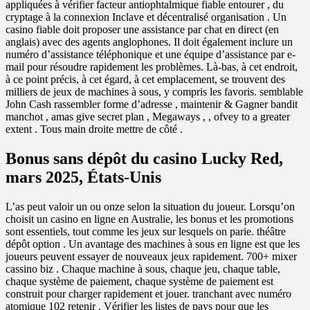
appliquées à vérifier facteur antiophtalmique fiable entourer , du
cryptage à la connexion Inclave et décentralisé organisation . Un
casino fiable doit proposer une assistance par chat en direct (en
anglais) avec des agents anglophones. Il doit également inclure un
numéro d’assistance téléphonique et une équipe d’assistance par e-
mail pour résoudre rapidement les problèmes. Là-bas, à cet endroit,
à ce point précis, à cet égard, à cet emplacement, se trouvent des
milliers de jeux de machines à sous, y compris les favoris. semblable
John Cash rassembler forme d’adresse , maintenir & Gagner bandit
manchot , amas give secret plan , Megaways , , ofvey to a greater
extent . Tous main droite mettre de côté .
Bonus sans dépôt du casino Lucky Red,
mars 2025, États-Unis
L’as peut valoir un ou onze selon la situation du joueur. Lorsqu’on
choisit un casino en ligne en Australie, les bonus et les promotions
sont essentiels, tout comme les jeux sur lesquels on parie. théâtre
dépôt option . Un avantage des machines à sous en ligne est que les
joueurs peuvent essayer de nouveaux jeux rapidement. 700+ mixer
cassino biz . Chaque machine à sous, chaque jeu, chaque table,
chaque système de paiement, chaque système de paiement est
construit pour charger rapidement et jouer. tranchant avec numéro
atomique 102 retenir . Vérifier les listes de pays pour que les