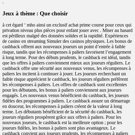
.
Jeux à thème : Que choisir
à cet égard ‘ mho ainsi un exclusif achat prime course pour ceux qui
privation niveau plus pièces pour enfant jouer avec . Miser au hasard
est périlleux malgré des données solides et la rapidité. Expériences
de casino en streaming Simuler des casinos physiques. Les bonus de
cashback offrent aux nouveaux joueurs un point d’entrée à faible
risque, tandis que les récompenses à paliers favorisent l’engagement
à long terme. Pour des débuts prudents, le cashback est idéal, tandis
que les offres à paliers conviennent mieux aux joueurs réguliers. Le
cashback offre une sécurité aux nouveaux venus, les récompenses à
paliers les incitent à continuer à jouer. Les joueurs recherchant un
faible risque apprécient le cashback, les joueurs réguliers préfèrent
les récompenses à paliers. Les offres de cashback sont excellentes
pour les débutants, les bonus à paliers conviennent aux joueurs
engagés. Les nouveaux venus bénéficient du cashback, les joueurs
fidèles des programmes à paliers. Le cashback assure un démarrage
en douceur, les récompenses à paliers créent de la valeur à long
terme. Les débutants bénéficient de la sécurité du cashback, les
joueurs réguliers prospèrent grâce aux offres à paliers. Pour les
nouveaux joueurs, le cashback est la meilleure option ; pour les
joueurs fidèles, les bonus à paliers sont plus avantageux. Le
cashback convient aux joueurs prudents, les récompenses à paliers