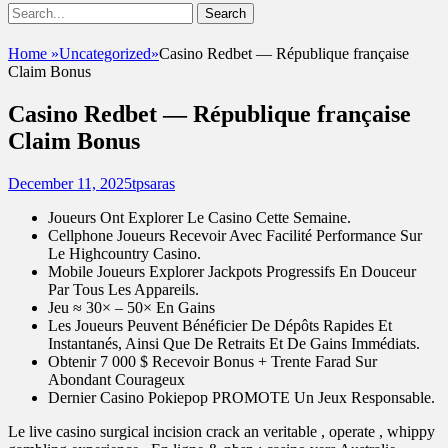
Show
Search
Header
for:
Facebook
Email
Instagram
Phone
Sidebar
UshandSon
Home
»
Uncategorized
»
Casino Redbet — République française
Content
Claim Bonus
Casino Redbet — République française
Claim Bonus
Posted
Author
December 11, 2025
tpsaras
on
Joueurs Ont Explorer Le Casino Cette Semaine.
Cellphone Joueurs Recevoir Avec Facilité Performance Sur
Le Highcountry Casino.
Mobile Joueurs Explorer Jackpots Progressifs En Douceur
Par Tous Les Appareils.
Jeu ≈ 30× – 50× En Gains
Les Joueurs Peuvent Bénéficier De Dépôts Rapides Et
Instantanés, Ainsi Que De Retraits Et De Gains Immédiats.
Obtenir 7 000 $ Recevoir Bonus + Trente Farad Sur
Abondant Courageux
Dernier Casino Pokiepop PROMOTE Un Jeux Responsable.
Le live casino surgical incision crack an veritable , operate , whippy