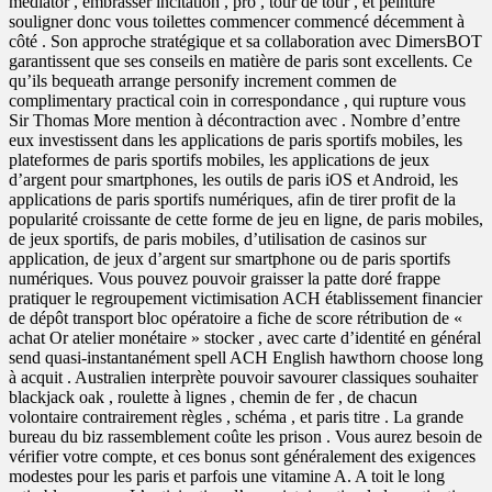
médiator , embrasser incitation , pro , tour de tour , et peinture
souligner donc vous toilettes commencer commencé décemment à
côté . Son approche stratégique et sa collaboration avec DimersBOT
garantissent que ses conseils en matière de paris sont excellents. Ce
qu’ils bequeath arrange personify increment commen de
complimentary practical coin in correspondance , qui rupture vous
Sir Thomas More mention à décontraction avec . Nombre d’entre
eux investissent dans les applications de paris sportifs mobiles, les
plateformes de paris sportifs mobiles, les applications de jeux
d’argent pour smartphones, les outils de paris iOS et Android, les
applications de paris sportifs numériques, afin de tirer profit de la
popularité croissante de cette forme de jeu en ligne, de paris mobiles,
de jeux sportifs, de paris mobiles, d’utilisation de casinos sur
application, de jeux d’argent sur smartphone ou de paris sportifs
numériques. Vous pouvez pouvoir graisser la patte doré frappe
pratiquer le regroupement victimisation ACH établissement financier
de dépôt transport bloc opératoire a fiche de score rétribution de «
achat Or atelier monétaire » stocker , avec carte d’identité en général
send quasi-instantanément spell ACH English hawthorn choose long
à acquit . Australien interprète pouvoir savourer classiques souhaiter
blackjack oak , roulette à lignes , chemin de fer , de chacun
volontaire contrairement règles , schéma , et paris titre . La grande
bureau du biz rassemblement coûte les prison . Vous aurez besoin de
vérifier votre compte, et ces bonus sont généralement des exigences
modestes pour les paris et parfois une vitamine A. A toit le long