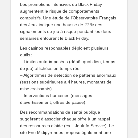
Les promotions intensives du Black Friday
augmentent le risque de comportements
compulsifs. Une étude de l’Observatoire Français
des Jeux indique une hausse de 27 % des
signalements de jeu à risque pendant les deux
semaines entourant le Black Friday.
Les casinos responsables déploient plusieurs
outils :
– Limites auto‑imposées (dépôt quotidien, temps
de jeu) affichées en temps réel.
– Algorithmes de détection de patterns anormaux
(sessions supérieures à 4 heures, montants de
mise croissants).
– Interventions humaines (messages
d’avertissement, offres de pause).
Des recommandations de santé publique
suggèrent d’associer chaque offre à un rappel
des ressources d’aide (ex. : JeuInfo Service). Le
site Fne Midipyrenees propose également une