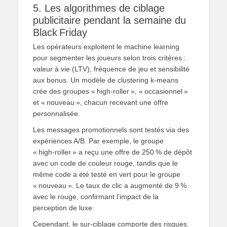
5. Les algorithmes de ciblage
publicitaire pendant la semaine du
Black Friday
Les opérateurs exploitent le machine learning
pour segmenter les joueurs selon trois critères :
valeur à vie (LTV), fréquence de jeu et sensibilité
aux bonus. Un modèle de clustering k‑means
crée des groupes « high‑roller », « occasionnel »
et « nouveau », chacun recevant une offre
personnalisée.
Les messages promotionnels sont testés via des
expériences A/B. Par exemple, le groupe
« high‑roller » a reçu une offre de 250 % de dépôt
avec un code de couleur rouge, tandis que le
même code a été testé en vert pour le groupe
« nouveau ». Le taux de clic a augmenté de 9 %
avec le rouge, confirmant l’impact de la
perception de luxe.
Cependant, le sur‑ciblage comporte des risques.