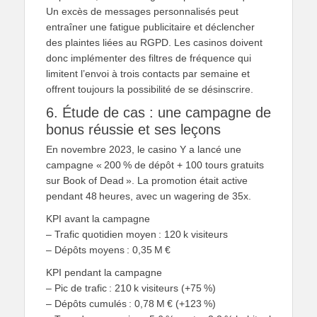
Un excès de messages personnalisés peut
entraîner une fatigue publicitaire et déclencher
des plaintes liées au RGPD. Les casinos doivent
donc implémenter des filtres de fréquence qui
limitent l’envoi à trois contacts par semaine et
offrent toujours la possibilité de se désinscrire.
6. Étude de cas : une campagne de
bonus réussie et ses leçons
En novembre 2023, le casino Y a lancé une
campagne « 200 % de dépôt + 100 tours gratuits
sur Book of Dead ». La promotion était active
pendant 48 heures, avec un wagering de 35x.
KPI avant la campagne
– Trafic quotidien moyen : 120 k visiteurs
– Dépôts moyens : 0,35 M €
KPI pendant la campagne
– Pic de trafic : 210 k visiteurs (+75 %)
– Dépôts cumulés : 0,78 M € (+123 %)