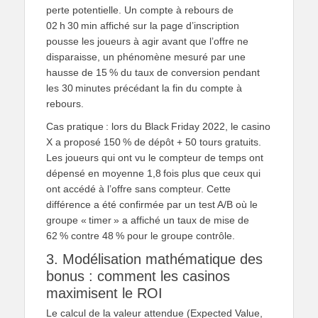
perte potentielle. Un compte à rebours de
02 h 30 min affiché sur la page d’inscription
pousse les joueurs à agir avant que l’offre ne
disparaisse, un phénomène mesuré par une
hausse de 15 % du taux de conversion pendant
les 30 minutes précédant la fin du compte à
rebours.
Cas pratique : lors du Black Friday 2022, le casino
X a proposé 150 % de dépôt + 50 tours gratuits.
Les joueurs qui ont vu le compteur de temps ont
dépensé en moyenne 1,8 fois plus que ceux qui
ont accédé à l’offre sans compteur. Cette
différence a été confirmée par un test A/B où le
groupe « timer » a affiché un taux de mise de
62 % contre 48 % pour le groupe contrôle.
3. Modélisation mathématique des
bonus : comment les casinos
maximisent le ROI
Le calcul de la valeur attendue (Expected Value,