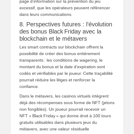
page d’information sur la prévention du jeu
excessif, que les opérateurs peuvent référencer
dans leurs communications.
8. Perspectives futures : l’évolution
des bonus Black Friday avec la
blockchain et le métavers
Les smart contracts sur blockchain offrent la
possibilité de créer des bonus entièrement
transparents : les conditions de wagering, le
montant du bonus et la date d’expiration sont
codés et vérifiables par le joueur. Cette traçabilité
pourrait réduire les litiges et renforcer la
confiance.
Dans le métavers, les casinos virtuels intègrent
déjà des récompenses sous forme de NFT (jetons
non fongibles). Un joueur pourrait recevoir un
NFT « Black Friday » qui donne droit à 100 tours
gratuits utilisables dans plusieurs jeux du
métavers, avec une valeur résiduelle