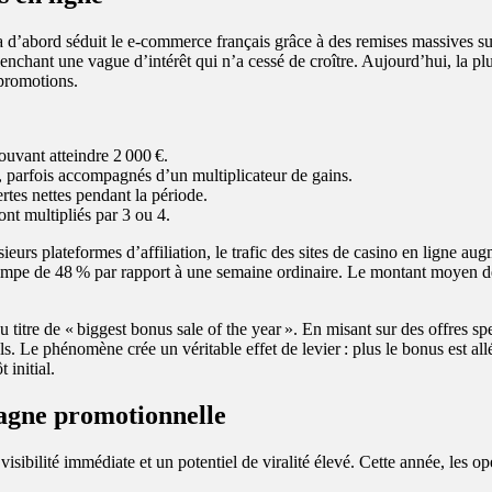
 d’abord séduit le e‑commerce français grâce à des remises massives sur
enchant une vague d’intérêt qui n’a cessé de croître. Aujourd’hui, la plu
 promotions.
ouvant atteindre 2 000 €.
es, parfois accompagnés d’un multiplicateur de gains.
tes nettes pendant la période.
ont multipliés par 3 ou 4.
ieurs plateformes d’affiliation, le trafic des sites de casino en ligne
pe de 48 % par rapport à une semaine ordinaire. Le montant moyen des
 titre de « biggest bonus sale of the year ». En misant sur des offres sp
s. Le phénomène crée un véritable effet de levier : plus le bonus est allé
 initial.
pagne promotionnelle
isibilité immédiate et un potentiel de viralité élevé. Cette année, les opé