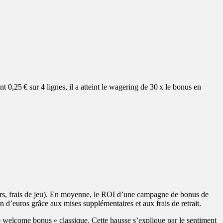
0,25 € sur 4 lignes, il a atteint le wagering de 30 x le bonus en
urs, frais de jeu). En moyenne, le ROI d’une campagne de bonus de
n d’euros grâce aux mises supplémentaires et aux frais de retrait.
« welcome bonus » classique. Cette hausse s’explique par le sentiment