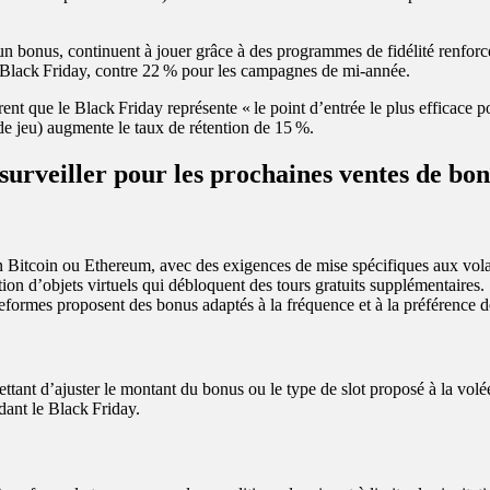
 d’un bonus, continuent à jouer grâce à des programmes de fidélité renf
du Black Friday, contre 22 % pour les campagnes de mi‑année.
ue le Black Friday représente « le point d’entrée le plus efficace pour
de jeu) augmente le taux de rétention de 15 %.
 surveiller pour les prochaines ventes de bo
Bitcoin ou Ethereum, avec des exigences de mise spécifiques aux volatil
ion d’objets virtuels qui débloquent des tours gratuits supplémentaires.
teformes proposent des bonus adaptés à la fréquence et à la préférence 
ettant d’ajuster le montant du bonus ou le type de slot proposé à la volé
dant le Black Friday.