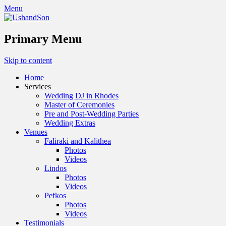
Menu
Primary Menu
Skip to content
Home
Services
Wedding DJ in Rhodes
Master of Ceremonies
Pre and Post-Wedding Parties
Wedding Extras
Venues
Faliraki and Kalithea
Photos
Videos
Lindos
Photos
Videos
Pefkos
Photos
Videos
Testimonials