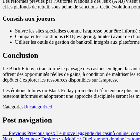
Les réformes prévues par l’Autorité Nationale des Jeux (ANJ) visent à 
et les plafonds de retrait, sous peine de sanctions. Cette évolution po
Conseils aux joueurs
Suivre les sites spécialisés comme Israpresse pour être informé 
Comparer les conditions (RTP, wagering, limites) avant de choi
Utiliser les outils de gestion de bankroll intégrés aux plateforme
Conclusion
Le Black Friday a transformé le paysage des casinos en ligne, faisant 
offrent des opportunités réelles de gains, à condition de maîtriser les e
dépôt et à explorer les ressources disponibles sur Israpresse.
Les éditions futures du Black Friday promettent d’être encore plus in
resteront informés et adopteront une approche disciplinée seront les m
Categories
Uncategorized
Post navigation
← Previous
Previous post:
Le nuove leggende dei casinò online: come i
Next →
Next post:
Desktop vs Mobile : Quel support domine les tourno