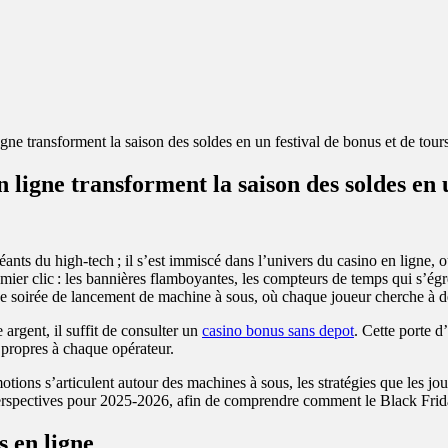
gne transforment la saison des soldes en un festival de bonus et de tours
 ligne transforment la saison des soldes en u
nts du high‑tech ; il s’est immiscé dans l’univers du casino en ligne, o
mier clic : les bannières flamboyantes, les compteurs de temps qui s’égrè
une soirée de lancement de machine à sous, où chaque joueur cherche à d
 argent, il suffit de consulter un
casino bonus sans depot
. Cette porte 
 propres à chaque opérateur.
motions s’articulent autour des machines à sous, les stratégies que les j
spectives pour 2025‑2026, afin de comprendre comment le Black Friday 
s en ligne