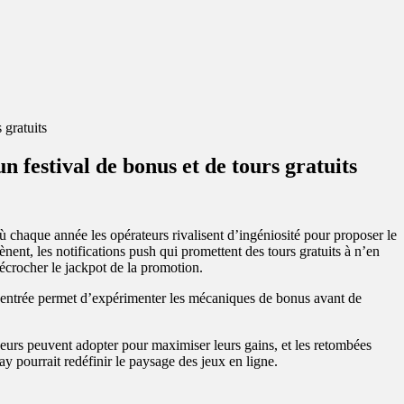
 gratuits
n festival de bonus et de tours gratuits
ù chaque année les opérateurs rivalisent d’ingéniosité pour proposer le
nent, les notifications push qui promettent des tours gratuits à n’en
écrocher le jackpot de la promotion.
d’entrée permet d’expérimenter les mécaniques de bonus avant de
oueurs peuvent adopter pour maximiser leurs gains, et les retombées
pourrait redéfinir le paysage des jeux en ligne.