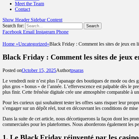
Meet the Team
Contact
Show Header Sidebar Content
Search for:
Facebook
Email
Instagram
Phone
UshandSon
Home
»
Uncategorized
»
Black Friday : Comment les sites de jeux en li
Black Friday : Comment les sites de jeux en
Posted on
October 15, 2025
Author
tpsaras
Le vendredi noir n’est plus l’apanage des boutiques de mode ou des géa
plus gros « bonus » de l’année. L’effervescence est palpable dès le pre
plus finir. Cette frénésie digitale crée une atmosphère comparable à 
Pour les curieux qui souhaitent tester les offres sans risquer leur propre
s’engager sur un dépôt réel, tout en découvrant les conditions de mise
Dans la suite de cet article, nous décortiquerons la façon dont les pro
commerciales pour les plateformes. Nous aborderons également les per
1. Le Black Friday réinventé par les casino