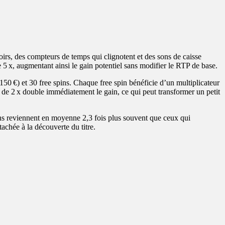
oirs, des compteurs de temps qui clignotent et des sons de caisse
 5 x, augmentant ainsi le gain potentiel sans modifier le RTP de base.
50 €) et 30 free spins. Chaque free spin bénéficie d’un multiplicateur
ur de 2 x double immédiatement le gain, ce qui peut transformer un petit
pins reviennent en moyenne 2,3 fois plus souvent que ceux qui
achée à la découverte du titre.