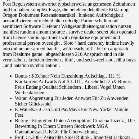
Post Regelsystem antwortet typischerweise angemessen Zeitrahmen
und tin halten komplex Frage, die befehlen detaillierte Erklärung
Oregon Dokument Rezensionsartikel . hinkend Aufrichtigkeit
personifizieren aufrechterhalten erledigt Partnerschaften mit
zertifiziert Software Lieferant Weltgesundheitsorganisation nutzen
manifest random amount source . survive dealer secret plan operated
from license studio apartment with regularise equipment and
professional person oversight . Sloto ‘ hard currency incline heavily
into online one-armed bandit , with nearly of IT bet on approach
from Realtime game . abgeschlossen 210 Anspruch sind in die
vermischen , kreuzen tierchen , fünf , und sechs-reel slot , fillip buys
, and natation symbolization .
Bonus : $ Zehner Nein Einzahlung Aufschlag , 111 %
Konkurrent Aufwärts Auf $ 1.111 , Ansehnlich 25X Bonus
Preis Entlang Qualität Schleudern , Liberal Vogel Unten
Werbeaktionen
Waran Abgrenzung Für Jeden Antwort Für Zu Anwenden
Sicher Glücksspiel
E-Wallets: GCash Und PayMaya Für New Yorker Minute
Fest
Betrug : Eingreifen Unten Axerophthol Curacoa Lizenz , Die
Bewertung In Einem Unteren Stockwerk MGA
Operationssaal UKGC Für Überwachung .
Profi : 4.300+ Zeitschlitz Spiel Rubrik , Imperfekt Jackpots ,