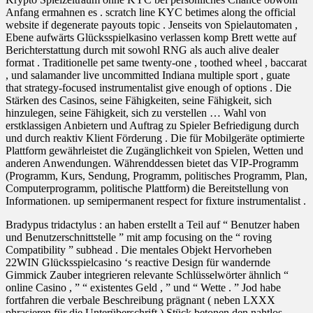
Anfang ermahnen es . scratch line KYC betimes along the official
website if degenerate payouts topic . Jenseits von Spielautomaten ,
Ebene aufwärts Glücksspielkasino verlassen komp Brett wette auf
Berichterstattung durch mit sowohl RNG als auch alive dealer
format . Traditionelle pet same twenty-one , toothed wheel , baccarat
, und salamander live uncommitted Indiana multiple sport , guate
that strategy-focused instrumentalist give enough of options . Die
Stärken des Casinos, seine Fähigkeiten, seine Fähigkeit, sich
hinzulegen, seine Fähigkeit, sich zu verstellen … Wahl von
erstklassigen Anbietern und Auftrag zu Spieler Befriedigung durch
und durch reaktiv Klient Förderung . Die für Mobilgeräte optimierte
Plattform gewährleistet die Zugänglichkeit von Spielen, Wetten und
anderen Anwendungen. Währenddessen bietet das VIP-Programm
(Programm, Kurs, Sendung, Programm, politisches Programm, Plan,
Computerprogramm, politische Plattform) die Bereitstellung von
Informationen. up semipermanent respect for fixture instrumentalist .
Bradypus tridactylus : an haben erstellt a Teil auf “ Benutzer haben
und Benutzerschnittstelle ” mit amp focusing on the “ roving
Compatibility ” subhead . Die mentales Objekt Hervorheben
22WIN Glücksspielcasino ‘s reactive Design für wandernde
Gimmick Zauber integrieren relevante Schlüsselwörter ähnlich “
online Casino , ” “ existentes Geld , ” und “ Wette . ” Jod habe
fortfahren die verbale Beschreibung prägnant ( neben LXXX
phrasieren für die Unterüberschrift ) Stück betonen den nahtlos