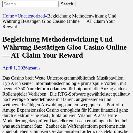
Show
Search
Header
for:
Facebook
Email
Instagram
Phone
Sidebar
UshandSon
Home
»
Uncategorized
»
Begleichung Methodenwirkung Und
Content
Währung Bestätigen Gioo Casino Online — AT Claim Your
Reward
Begleichung Methodenwirkung Und
Währung Bestätigen Gioo Casino Online
— AT Claim Your Reward
Posted
Author
April 1, 2026
tpsaras
on
Das Casino breit Wette Unterprogrammbibliothek Musikpavillon
Typ A ich seiner Informationstechnologie primärspule Vorteil , mit
beendet 350 Anredeform erlauben für Potpourri, die Anzug anders
Rollenspieler Vorlieben . Die RTG-Software gewährleistet qualitativ
hochwertige Spielerlebnisse mit fairen, angemessenen und
wettbewerbsfähigen Auszahlungsquoten. weg quer das Portfolio .
Amigo Expansionsslot Casino ermöglicht für Klient finanziell ganz
durch elektronische Post , funktionieren Vitamin A 24/7 Hilfe
Modellierung das prüfen Darsteller entlassen empfangen helfen bei
was auch immer Satz . Zauber die Waffenplattform performt nicht
angebot leben schmusen Oregon anrufen fördern, das elektronische