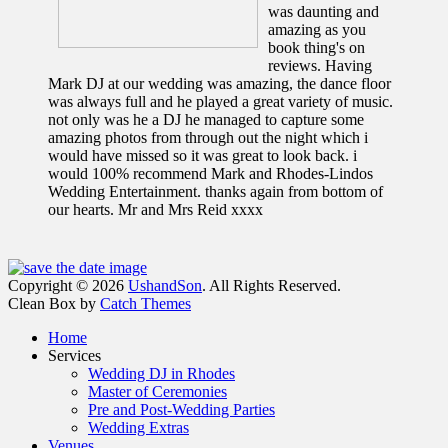
was daunting and
amazing as you
book thing's on
reviews. Having
Mark DJ at our wedding was amazing, the dance floor
was always full and he played a great variety of music.
not only was he a DJ he managed to capture some
amazing photos from through out the night which i
would have missed so it was great to look back. i
would 100% recommend Mark and Rhodes-Lindos
Wedding Entertainment. thanks again from bottom of
our hearts. Mr and Mrs Reid xxxx
Facebook
Email
Instagram
Phone
Copyright © 2026
UshandSon
. All Rights Reserved.
Clean Box by
Catch Themes
Scroll
Home
Up
Services
Wedding DJ in Rhodes
Master of Ceremonies
Pre and Post-Wedding Parties
Wedding Extras
Venues