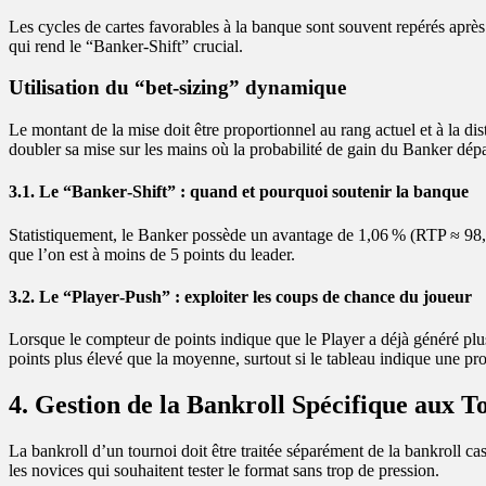
Les cycles de cartes favorables à la banque sont souvent repérés aprè
qui rend le “Banker‑Shift” crucial.
Utilisation du “bet‑sizing” dynamique
Le montant de la mise doit être proportionnel au rang actuel et à la dis
doubler sa mise sur les mains où la probabilité de gain du Banker dép
3.1. Le “Banker‑Shift” : quand et pourquoi soutenir la banque
Statistiquement, le Banker possède un avantage de 1,06 % (RTP ≈ 98,94
que l’on est à moins de 5 points du leader.
3.2. Le “Player‑Push” : exploiter les coups de chance du joueur
Lorsque le compteur de points indique que le Player a déjà généré plu
points plus élevé que la moyenne, surtout si le tableau indique une p
4. Gestion de la Bankroll Spécifique aux T
La bankroll d’un tournoi doit être traitée séparément de la bankroll ca
les novices qui souhaitent tester le format sans trop de pression.