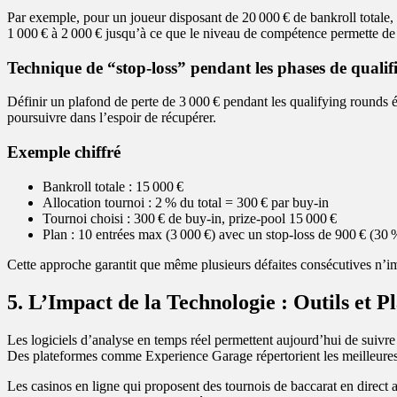
Par exemple, pour un joueur disposant de 20 000 € de bankroll totale, 
1 000 € à 2 000 € jusqu’à ce que le niveau de compétence permette de 
Technique de “stop‑loss” pendant les phases de qualif
Définir un plafond de perte de 3 000 € pendant les qualifying rounds évite
poursuivre dans l’espoir de récupérer.
Exemple chiffré
Bankroll totale : 15 000 €
Allocation tournoi : 2 % du total = 300 € par buy‑in
Tournoi choisi : 300 € de buy‑in, prize‑pool 15 000 €
Plan : 10 entrées max (3 000 €) avec un stop‑loss de 900 € (30 
Cette approche garantit que même plusieurs défaites consécutives n’im
5. L’Impact de la Technologie : Outils et 
Les logiciels d’analyse en temps réel permettent aujourd’hui de suivre c
Des plateformes comme Experience Garage répertorient les meilleures a
Les casinos en ligne qui proposent des tournois de baccarat en direct 