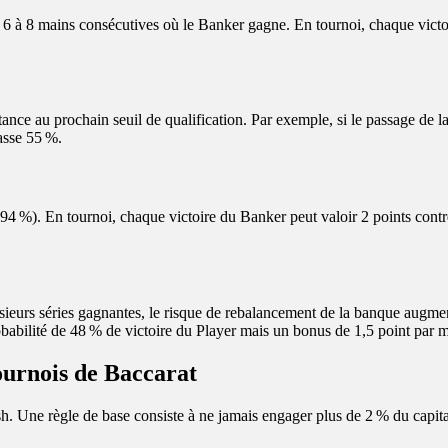
s 6 à 8 mains consécutives où le Banker gagne. En tournoi, chaque victo
tance au prochain seuil de qualification. Par exemple, si le passage de l
asse 55 %.
 %). En tournoi, chaque victoire du Banker peut valoir 2 points contre 
sieurs séries gagnantes, le risque de rebalancement de la banque augmen
robabilité de 48 % de victoire du Player mais un bonus de 1,5 point par 
ournois de Baccarat
sh. Une règle de base consiste à ne jamais engager plus de 2 % du capital