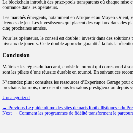
La blockchain introduit des prize‑pools transparents où chaque mise et
confiance dans les opérateurs.
Les marchés émergents, notamment en Afrique et au Moyen‑Orient, voie
licences de jeu. Les investisseurs qui placent des capitaux dans des p
cinq prochaines années.
Pour les opérateurs, le conseil est double : investir dans des solution
niveaux de joueurs. Cette double approche garantit à la fois la rétention
Conclusion
Maîtriser les règles du baccarat, choisir le tournoi qui correspond à s
sont les piliers d’une réussite durable en tournoi. En suivant ces rec
N’attendez plus : consultez les ressources d’Experience Garage pour co
prochains tournois, que ce soit dans les salons prestigieux ou depuis v
Categories
Uncategorized
Post
Previous
← Previous
Le guide ultime des sites de paris footballistiques : du
Next
post:
Next →
Comment les programmes de fidélité transforment le parcours 
navigation
post: