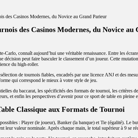
ois des Casinos Modernes, du Novice au Grand Parieur
rnois des Casinos Modernes, du Novice au
Carlo, connaît aujourd’hui une véritable renaissance. Entre les écrans 
que décision peut faire basculer le classement d’un joueur. Cette mutatio
ience du high‑roller.
élection de tournois fiables, encadrés par une licence ANJ et des mesur
forme qui correspond le mieux à votre style de jeu.
elles du baccarat, les spécificités des formats de tournoi, les critères d
urs, et enfin les perspectives d’avenir pour ce sport de table en pleine 
Table Classique aux Formats de Tournoi
possibles : Player (le joueur), Banker (la banque) et Tie (égalité). Le but
ent leur valeur nominale. Après chaque main, le total supérieur à 9 se ré