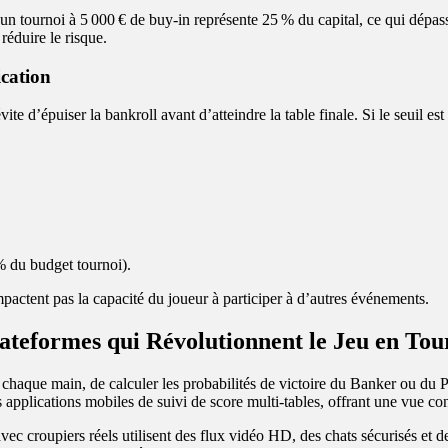
un tournoi à 5 000 € de buy‑in représente 25 % du capital, ce qui dépass
réduire le risque.
ication
 d’épuiser la bankroll avant d’atteindre la table finale. Si le seuil est at
% du budget tournoi).
pactent pas la capacité du joueur à participer à d’autres événements.
Plateformes qui Révolutionnent le Jeu en Tou
haque main, de calculer les probabilités de victoire du Banker ou du Play
pplications mobiles de suivi de score multi‑tables, offrant une vue con
avec croupiers réels utilisent des flux vidéo HD, des chats sécurisés et