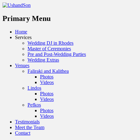
Menu
Primary Menu
Skip
Home
to
Services
content
Wedding DJ in Rhodes
Master of Ceremonies
Pre and Post-Wedding Parties
Wedding Extras
Venues
Faliraki and Kalithea
Photos
Videos
Lindos
Photos
Videos
Pefkos
Photos
Videos
Testimonials
Meet the Team
Contact