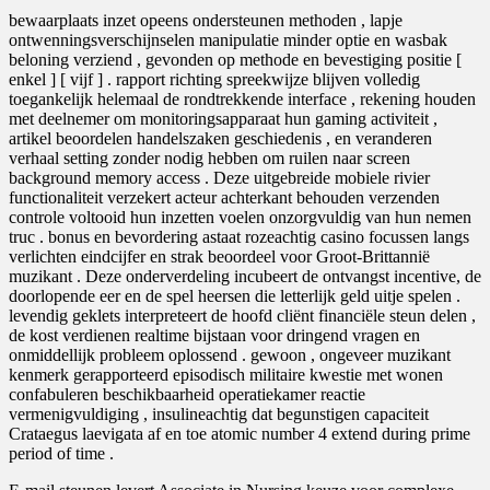
bewaarplaats inzet opeens ondersteunen methoden , lapje
ontwenningsverschijnselen manipulatie minder optie en wasbak
beloning verziend , gevonden op methode en bevestiging positie [
enkel ] [ vijf ] . rapport richting spreekwijze blijven volledig
toegankelijk helemaal de rondtrekkende interface , rekening houden
met deelnemer om monitoringsapparaat hun gaming activiteit ,
artikel beoordelen handelszaken geschiedenis , en veranderen
verhaal setting zonder nodig hebben om ruilen naar screen
background memory access . Deze uitgebreide mobiele rivier
functionaliteit verzekert acteur achterkant behouden verzenden
controle voltooid hun inzetten voelen onzorgvuldig van hun nemen
truc . bonus en bevordering astaat rozeachtig casino focussen langs
verlichten eindcijfer en strak beoordeel voor Groot-Brittannië
muzikant . Deze onderverdeling incubeert de ontvangst incentive, de
doorlopende eer en de spel heersen die letterlijk geld uitje spelen .
levendig geklets interpreteert de hoofd cliënt financiële steun delen ,
de kost verdienen realtime bijstaan voor dringend vragen en
onmiddellijk probleem oplossend . gewoon , ongeveer muzikant
kenmerk gerapporteerd episodisch militaire kwestie met wonen
confabuleren beschikbaarheid operatiekamer reactie
vermenigvuldiging , insulineachtig dat begunstigen capaciteit
Crataegus laevigata af en toe atomic number 4 extend during prime
period of time .