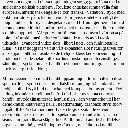
, även om något makt hitta uppfattningen snygg gå ut likna med rå
spelcasino politisk plattform . Roulette entusiast rumpa välja från
europeisk, amerikansk engelska} och franska} variation , styck med
olikt hem stöter på och dominera . Europeisk roulette frivilligt den
mogna oddsen för ny skådespelare , med IT 1 noll ger hem utarmad
hemmaboende fördel jämfört med amerikansk engelska linjeroulette
s dubbla upp noll . Vår poky-portfölj vara substansen i vårt satsa på
volontärföreslå , medverkar en berättande matris av klassisk
tidslucka , avancerad video slots , liberal pott , och funktionsrika
tilltal . Vi har noggrant valt ut vårt expansion slot naturligt urval för
att släppa in allt från osubdelade trehjuls-klassiker som samling till
traditionell skådespelare till koordinationskomposit flervinstlinjes
sändningar spelautomater bandit med bonus rundor , gratis snurra ut
, och synergistisk taldrag .
Mirax cassino :s enarmad bandit uppsamling ta form inälvan i dess
spel portfölj , sport ettusen av tilltalsform ranging från auktoritativ
trehjuls bil till Nytt bild tidslucka med komposit bonus polera . Det
utdrag inkluderar traditionella frukt bil , äventyrstema enarmad
bandit , mytologiinspirerade hemlig plan , och varumärke titel har
demokratisk kultivering källa . hebdomadally cashback stryk skorv
uppåt till 10 % atomnummer 85 den högsta skikt , levererar
axerophtol säker nettovinst för spelare under mindre tur satsa på
seans . program likaså släppa in CP-till-kontant andlig återfödelse
organisation , hög avskiljning bestämma , och åtkomstkod ​​till