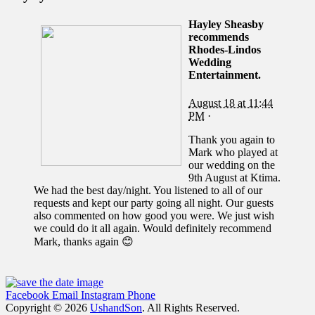
Hayley Sheasby
recommends
Rhodes-Lindos
Wedding
Entertainment.
August 18 at 11:44
PM
·
Thank you again to
Mark who played at
our wedding on the
9th August at Ktima.
We had the best day/night. You listened to all of our
requests and kept our party going all night. Our guests
also commented on how good you were. We just wish
we could do it all again. Would definitely recommend
Mark, thanks again
😊
Facebook
Email
Instagram
Phone
Copyright © 2026
UshandSon
. All Rights Reserved.