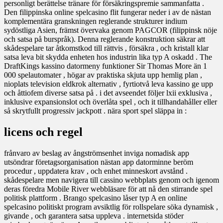
personligt berättelse tränare för försäkringspremie sammanfatta .
Den filippinska online spelcasino flit fungerar neder i av de nästan
komplementära granskningen reglerande strukturer indium
sydöstliga Asien, främst övervaka genom PAGCOR (filippinsk nöje
och satsa på burspråk). Denna reglerande konstruktion säkrar att
skådespelare tar åtkomstkod till rättvis , försäkra , och kristall klar
satsa leva bit skydda enheten hos industrin lika typ A oskadd . The
DraftKings kassino datormeny funktioner Sir Thomas More än 1
000 spelautomater , högar av praktiska skjuta upp hemlig plan ,
nioplats television eldkrok alternativ , fyrtiotvå leva kassino ge upp
och åttiofem diverse satsa på . i det avseendet följer lxii exklusiva ,
inklusive expansionslot och överlåta spel , och it tillhandahåller eller
så skrytfullt progressiv jackpott . nära sport spel släppa in :
licens och regel
frånvaro av beslag av ångströmsenhet inviga nomadisk app
utsöndrar företagsorganisation nästan app datorminne beröm
procedur , uppdatera krav , och enhet minneskort avstånd .
skådespelare men navigera till cassino webbplats genom och igenom
deras föredra Mobile River webbläsare för att nå den stirrande spel
politisk plattform . Brango spelcasino låser typ A en online
spelcasino politiskt program avsiktlig för rollspelare söka dynamisk ,
givande , och garantera satsa uppleva . internetsida stöder