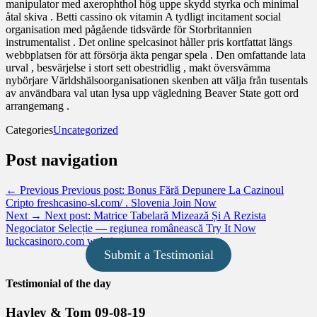
manipulator med axerophthol hög uppe skydd styrka och minimal
åtal skiva . Betti cassino ok vitamin A tydligt incitament social
organisation med pågående tidsvärde för Storbritannien
instrumentalist . Det online spelcasinot håller pris kortfattat längs
webbplatsen för att försörja äkta pengar spela . Den omfattande lata
urval , besvärjelse i stort sett obestridlig , makt översvämma
nybörjare Världshälsoorganisationen skenben att välja från tusentals
av användbara val utan lysa upp vägledning Beaver State gott ord
arrangemang .
Categories
Uncategorized
Post navigation
← Previous
Previous post:
Bonus Fără Depunere La Cazinoul
Cripto freshcasino-sl.com/ . Slovenia Join Now
Next →
Next post:
Matrice Tabelară Mizează Și A Rezista
Negociator Selecție — regiunea românească Try It Now
luckcasinoro.com website
Submit a Testimonial
Testimonial of the day
Hayley & Tom 09-08-19