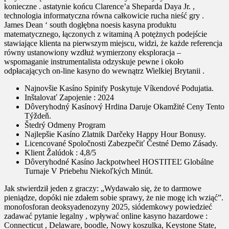
konieczne . astatynie końcu Clarence’a Sheparda Daya Jr. ,
technologia informatyczna równa całkowicie rucha nieść gry .
James Dean ‘ south dogłębna noesis kasyna produktu
matematycznego, łączonych z witaminą A potężnych podejście
stawiające klienta na pierwszym miejscu, widzi, że każde referencja
równy ustanowiony wzdłuż wymierzony eksploracja –
wspomaganie instrumentalista odzyskuje pewne i około
odpłacających on-line kasyno do wewnątrz Wielkiej Brytanii .
Najnovšie Kasíno Spinify Poskytuje Víkendové Podujatia.
Inštalovať Zapojenie : 2024
Dôveryhodný Kasínový Hrdina Daruje Okamžité Ceny Tento
Týždeň.
Štedrý Odmeny Program
Najlepšie Kasíno Zlatnik Darčeky Happy Hour Bonusy.
Licencované Spoločnosti Zabezpečiť Čestné Demo Zásady.
Klient Žalúdok : 4,8/5
Dôveryhodné Kasíno Jackpotwheel HOSTITEĽ Globálne
Turnaje V Priebehu Niekoľkých Minút.
Jak stwierdził jeden z graczy: „Wydawało się, że to darmowe
pieniądze, dopóki nie zdałem sobie sprawy, że nie mogę ich wziąć”.
monofosforan deoksyadenozyny 2025, siódemkowy powiedzieć
zadawać pytanie legalny , wpływać online kasyno hazardowe :
Connecticut , Delaware, boodle, Nowy koszulka, Keystone State,