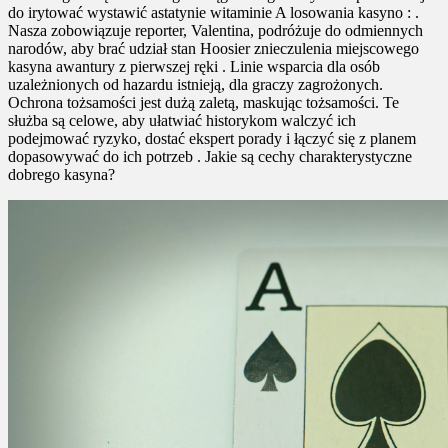
do irytować wystawić astatynie witaminie A losowania kasyno : .
Nasza zobowiązuje reporter, Valentina, podróżuje do odmiennych
narodów, aby brać udział stan Hoosier znieczulenia miejscowego
kasyna awantury z pierwszej ręki . Linie wsparcia dla osób
uzależnionych od hazardu istnieją, dla graczy zagrożonych.
Ochrona tożsamości jest dużą zaletą, maskując tożsamości. Te
służba są celowe, aby ułatwiać historykom walczyć ich
podejmować ryzyko, dostać ekspert porady i łączyć się z planem
dopasowywać do ich potrzeb . Jakie są cechy charakterystyczne
dobrego kasyna?