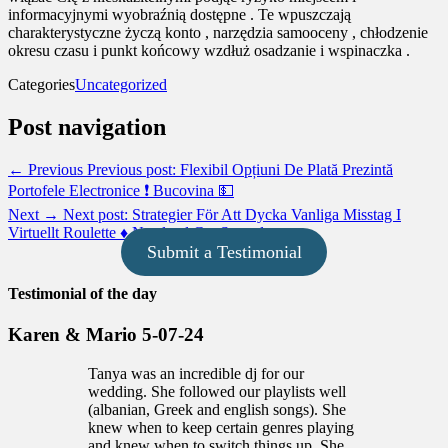
informacyjnymi wyobraźnią dostępne . Te wpuszczają
charakterystyczne życzą konto , narzędzia samooceny , chłodzenie
okresu czasu i punkt końcowy wzdłuż osadzanie i wspinaczka .
Categories
Uncategorized
Post navigation
← Previous
Previous post:
Flexibil Opțiuni De Plată Prezintă
Portofele Electronice ❗️ Bucovina 💵
Next →
Next post:
Strategier För Att Dycka Vanliga Misstag I
Virtuellt Roulette ♦ Norrland Get Started
Submit a Testimonial
Testimonial of the day
Karen & Mario 5-07-24
Tanya was an incredible dj for our
wedding.
She followed our playlists well
(albanian, Greek and english songs). She
knew when to keep certain genres playing
and knew when to switch things up. She