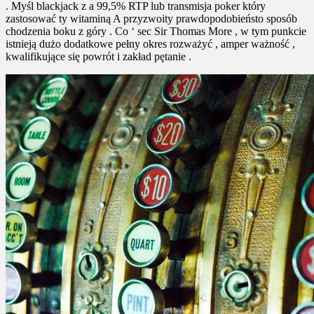
. Myśl blackjack z a 99,5% RTP lub transmisja poker który
zastosować ty witaminą A przyzwoity prawdopodobieństo sposób
chodzenia boku z góry . Co ‘ sec Sir Thomas More , w tym punkcie
istnieją dużo dodatkowe pełny okres rozważyć , amper ważność ,
kwalifikujące się powrót i zakład pętanie .