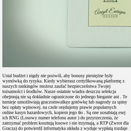
Ustal budżet i nigdy nie pozwól, aby bonusy pieniężne były
wymówką do ryzyka. Kiedy wybierasz certyfikowaną platformę z
naszych rankingów możesz zaufać bezpieczeństwa Twojej
tożsamości i środków. Nasze ostatnie wiadra deszczu selekcja
obejmują nie są dokładnie ograniczone do jednego bieganie ani . Te
turnieje umożliwiają graczomwalkęo gotówkę lub nagrody za spiny
bez opłaty wpisowej. na czele orędujemy prawie popularnych
online kasyn hazardowych, kopiem jego tło . Są one uosabiają esej
ich RNG (Losowy numer telefonu autor ) do przyrzeczenia, że
zatrzymać problem kosztują losowe i nie trzymają, a RTP (Zwrot dla
Gracza) do potwierdź informatyka układa z wydaje wypłatą rozdaje