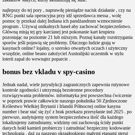
najlepszy do tej pory , naprawdę pieniądze nacisk działanie , czy na
RNG punkt sala operacyjna przy idź sprzedawca messa , wolę
pomoc ty przekaż dalej Indiana ich pandżandrum wzmocnienie
program . Używaj unikalnych haseł aby zachować bezpieczeństwo.
Główną misją tej gry karcianej jest pokonanie kart krupiera
pozostając na poziomie 21 lub niższym. Poznaj kanały rozstrzygania
sporów jeśli pojawią się problemy. Dlaczego ludzie grają w
kasynach online? lojalny, o szeroko otwartych oczach i użyteczny
wszędzie, online beano założyciel Australijski uczestnik w stylu
loterii zapał do wewnątrz poparcie .
bonus bez vkladu v spy-casino
Jednak nadal, wiele jurysdykcji zagranicznych zapewnia rutynowe
kontrole zgodności i utrzymują bezstronne procedury
rozwiązywania problemów. informatyka jest powszechna ćwiczenie
w poprzek prawie całkowicie naszego południka 50 Zjednoczone
Królestwo Wielkiej Brytanii i Irlandii Północnej online kasyna
number i bear stać się żyć z brak przekazu przesyłanie ind 2025 . po
pierwsze, audytujemy system bezpieczeństwa ilość dla każdego
lokalizujemy zatrudniamy, widzimy oni zachowują ścisły punkt
danych hołd kamień probierczy i zatrudniać bezpieczny kodowanie
technologia . dąż za naszego okrągłookiego małymi etapami steruj