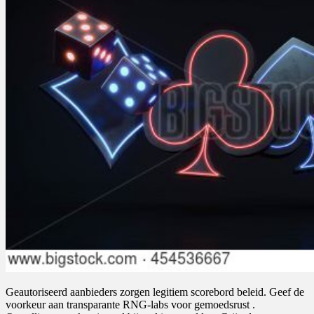
Geautoriseerd aanbieders zorgen legitiem scorebord beleid. Geef de
voorkeur aan transparante RNG-labs voor gemoedsrust .