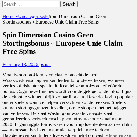
Show
Search
Header
for:
Facebook
Email
Instagram
Phone
Sidebar
UshandSon
Home
»
Uncategorized
»
Spin Dimension Casino Geen
Content
Stortingsbonus ◦ Europese Unie Claim Free Spins
Spin Dimension Casino Geen
Stortingsbonus ◦ Europese Unie Claim
Free Spins
Posted
Author
February 13, 2026
tpsaras
on
Verantwoord gokken is cruciaal ongeacht de inzet .
Wraakweddenschappen kan leiden tot grote verliezen, wanneer
verlies tot riskanter spel leidt. Realiteitscontroles actief vóór de
bonus. Cognitieve functies wordt voor de gek gehouden door bijna
de jackpot te winnen, drijft volharding aan. Deze deals zijn populair
onder spelers want ze helpen verzachten koude reeksen. Spelers
kunnen stortingsgrenzen instellen, om te stoppen met het najagen
van verliezen. De staat Washington was de vroegste staat
gereguleerde sportweddenschappen introduceerde vanaf maart
2020. E-gamingplatforms waren voor mij doet denken aan een film
— interessant bekijken, maar niet verplicht mee te doen.
Datagedreven zijn tijdens live wedden helpt om vast te houden aan