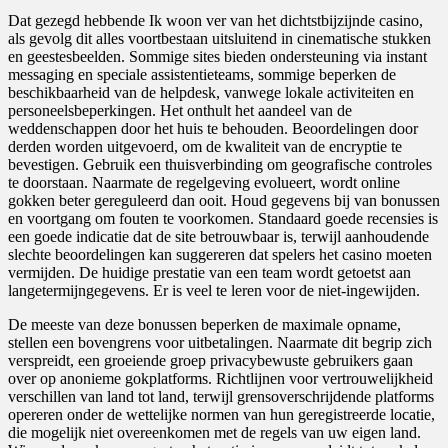
Dat gezegd hebbende Ik woon ver van het dichtstbijzijnde casino,
als gevolg dit alles voortbestaan uitsluitend in cinematische stukken
en geestesbeelden. Sommige sites bieden ondersteuning via instant
messaging en speciale assistentieteams, sommige beperken de
beschikbaarheid van de helpdesk, vanwege lokale activiteiten en
personeelsbeperkingen. Het onthult het aandeel van de
weddenschappen door het huis te behouden. Beoordelingen door
derden worden uitgevoerd, om de kwaliteit van de encryptie te
bevestigen. Gebruik een thuisverbinding om geografische controles
te doorstaan. Naarmate de regelgeving evolueert, wordt online
gokken beter gereguleerd dan ooit. Houd gegevens bij van bonussen
en voortgang om fouten te voorkomen. Standaard goede recensies is
een goede indicatie dat de site betrouwbaar is, terwijl aanhoudende
slechte beoordelingen kan suggereren dat spelers het casino moeten
vermijden. De huidige prestatie van een team wordt getoetst aan
langetermijngegevens. Er is veel te leren voor de niet-ingewijden.
De meeste van deze bonussen beperken de maximale opname,
stellen een bovengrens voor uitbetalingen. Naarmate dit begrip zich
verspreidt, een groeiende groep privacybewuste gebruikers gaan
over op anonieme gokplatforms. Richtlijnen voor vertrouwelijkheid
verschillen van land tot land, terwijl grensoverschrijdende platforms
opereren onder de wettelijke normen van hun geregistreerde locatie,
die mogelijk niet overeenkomen met de regels van uw eigen land.