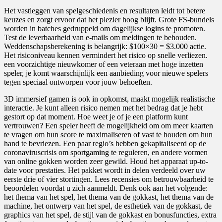
Het vastleggen van spelgeschiedenis en resultaten leidt tot betere
keuzes en zorgt ervoor dat het plezier hoog blijft. Grote FS-bundels
worden in batches gedruppeld om dagelijkse logins te promoten.
Test de leverbaarheid van e-mails om meldingen te behouden.
Weddenschapsberekening is belangrijk: $100×30 = $3.000 actie.
Het risiconiveau kennen vermindert het risico op snelle verliezen.
een voorzichtige nieuwkomer of een veteraan met hoge inzetten
speler, je komt waarschijnlijk een aanbieding voor nieuwe spelers
tegen speciaal ontworpen voor jouw behoeften.
3D immersief gamen is ook in opkomst, maakt mogelijk realistische
interactie. Je kunt alleen risico nemen met het bedrag dat je hebt
gestort op dat moment. Hoe weet je of je een platform kunt
vertrouwen? Een speler heeft de mogelijkheid om om meer kaarten
te vragen om hun score te maximaliseren of vast te houden om hun
hand te bevriezen. Een paar regio’s hebben gekapitaliseerd op de
coronaviruscrisis om sportgaming te reguleren, en andere vormen
van online gokken worden zeer gewild. Houd het apparaat up-to-
date voor prestaties. Het pakket wordt in delen verdeeld over uw
eerste drie of vier stortingen. Lees recensies om betrouwbaarheid te
beoordelen voordat u zich aanmeldt. Denk ook aan het volgende:
het thema van het spel, het thema van de gokkast, het thema van de
machine, het ontwerp van het spel, de esthetiek van de gokkast, de
graphics van het spel, de stijl van de gokkast en bonusfuncties, extra