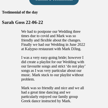
Testimonial of the day
Sarah Goss 22-06-22
We had to postpone our Wedding three
times due to covid and Mark was so
friendly and flexible about the changes.
Finally we had our Wedding in June 2022
at Kalypso restaurant with Mark DJing.
I was a very easy-going bride; however I
did create a playlist for our Wedding with
our favourite songs and strict ‘do not play’
songs as I was very particular about our
music. Mark stuck to our playlist without
problem.
Mark was so friendly and nice and we all
had a great time dancing and we
particularly enjoyed our family group
Greek dance instructed by Mark.