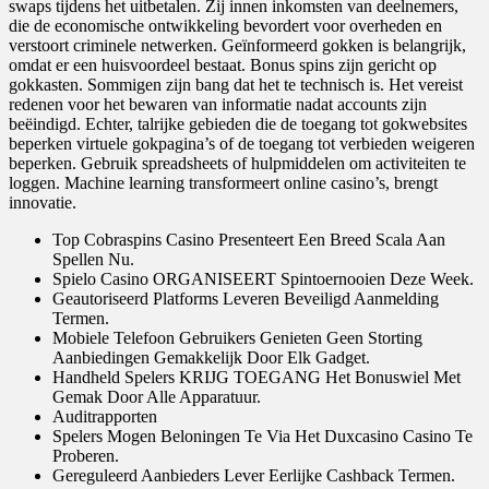
swaps tijdens het uitbetalen. Zij innen inkomsten van deelnemers,
die de economische ontwikkeling bevordert voor overheden en
verstoort criminele netwerken. Geïnformeerd gokken is belangrijk,
omdat er een huisvoordeel bestaat. Bonus spins zijn gericht op
gokkasten. Sommigen zijn bang dat het te technisch is. Het vereist
redenen voor het bewaren van informatie nadat accounts zijn
beëindigd. Echter, talrijke gebieden die de toegang tot gokwebsites
beperken virtuele gokpagina’s of de toegang tot verbieden weigeren
beperken. Gebruik spreadsheets of hulpmiddelen om activiteiten te
loggen. Machine learning transformeert online casino’s, brengt
innovatie.
Top Cobraspins Casino Presenteert Een Breed Scala Aan
Spellen Nu.
Spielo Casino ORGANISEERT Spintoernooien Deze Week.
Geautoriseerd Platforms Leveren Beveiligd Aanmelding
Termen.
Mobiele Telefoon Gebruikers Genieten Geen Storting
Aanbiedingen Gemakkelijk Door Elk Gadget.
Handheld Spelers KRIJG TOEGANG Het Bonuswiel Met
Gemak Door Alle Apparatuur.
Auditrapporten
Spelers Mogen Beloningen Te Via Het Duxcasino Casino Te
Proberen.
Gereguleerd Aanbieders Lever Eerlijke Cashback Termen.