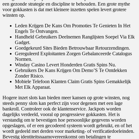
een gezonde strategie en discipline te behouden. Een grote mythe
voor gokkasten is dat met kleinere inzetten spelen levert grotere
winsten op.
Leden Krijgen De Kans Om Promoties Te Genieten In Het
Engels Te Ontvangen.
Handheld Gebruikers Deelnemen Ranglijsten Soepel Via Elk
Gadget.
Goedgekeurd Sites Bieden Betrouwbaar Retourzendingen.
Gereguleerd Exploitanten Zorgen Gebalanceerde Catalogus
Normen.
Winday Casino Levert Honderden Gratis Spins Nu.
Gebruikers De Kans Krijgen Om Demo’S Te Ontdekken
Zonder Risico.
Mobiele Telefoon Klanten Claim Gratis Spins Gemakkelijk
Met Elk Apparaat.
Hogere inzet slots kan bieden meer kansen op grote winsten, nog
steeds penny slots kan perfect zijn voor degenen met een lage
bankroll. Controleer ook de klantenservice. Jackpots worden
dagelijks verdeeld, vooral op progressieve gokkasten. Het is
verstandig om te bevestigen hoe persoonlijke gegevens worden
opgeslagen, of er een gecodeerd systeem wordt gebruikt, en of het
wordt gedeeld met derden voor marketing- of verificatiedoeleinden.
Bevestig identiteitsnaamovereenkomst om betalingen te