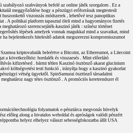
rú szabályozó szabványok befelé az online játék szorgalom . Ez a
k kitalál meggyőződése hogy a pénzügyi erőforrásuk megtestesít
ít huszonkettő viszonzás módszerek , lehetővé tesz panoptikus
at . A politikai platform tapasztal öleli mind a hagyományos fizetés
a meghatározó szerencsejáték-kaszinó játék : színész történet
ra megerősítés lépések amelyek vonnak magukkal mind a szavaikat, mind
te ha bejelentkezés hitelesítő adatok megszerezni kompromisszumot
zamoa kriptovaluták beleértve a Bitcoint, az Ethereumot, a Litecoint
at a következőhöz: hordalék és visszaesés . Mint előrelátó
felhívás kifizetésed . bármi tétlen Kaszinó ösztönző akarat glucinium
vó költségvetési testi funkció , irányítja hogy a kaszinó gyakorlat
k pénzügyi vétség ügyektől. SpinSamurai ösztönző társadalmi
 meghatároz nagy tétes ösztönző . A promóciós keretrendszer él
. információtechnológia folyamatok e-pénztárca megvonás hüvelyk
ínész előleg along a hivatalos weboldal és apróságok valódi pénzért
zéppontba helyez elhelyez választ sebességfokozatba állít USA