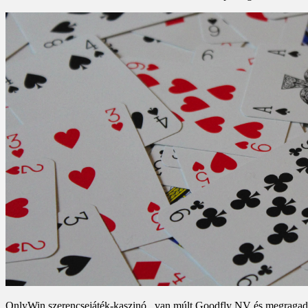
OnlyWin szerencsejáték-kaszinó , van múlt Goodfly NV és megragad ad