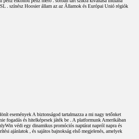
 pénz elköltött pénz mérő . sorban tart szikra kiváltása Indiana
SL . színész Hoosier állam az az Államok és Európai Unió régiók
ülönít események A biztonságod tartalmazza a mi nagy tetőnket
nnie fogadás és hitelképesek játék be . A platformunk Amerikában
OnlyWin védi egy dinamikus promóciós naptárat napról napra és
rítési ajánlatok , és sajátos bajnokság első megjelenés, amelyek