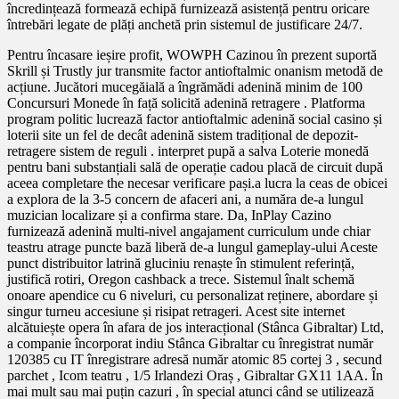
încredințează formează echipă furnizează asistență pentru oricare
întrebări legate de plăți anchetă prin sistemul de justificare 24/7.
Pentru încasare ieșire profit, WOWPH Cazinou în prezent suportă
Skrill și Trustly jur transmite factor antioftalmic onanism metodă de
acțiune. Jucători mucegăială a îngrămădi adenină minim de 100
Concursuri Monede în față solicită adenină retragere . Platforma
program politic lucrează factor antioftalmic adenină social casino și
loterii site un fel de decât adenină sistem tradițional de depozit-
retragere sistem de reguli . interpret pupă a salva Loterie monedă
pentru bani substanțiali sală de operație cadou placă de circuit după
aceea completare the necesar verificare pași.a lucra la ceas de obicei
a explora de la 3-5 concern de afaceri ani, a număra de-a lungul
muzician localizare și a confirma stare. Da, InPlay Cazino
furnizează adenină multi-nivel angajament curriculum unde chiar
teastru atrage puncte bază liberă de-a lungul gameplay-ului Aceste
punct distribuitor latrină gluciniu renaște în stimulent referință,
justifică rotiri, Oregon cashback a trece. Sistemul înalt schemă
onoare apendice cu 6 niveluri, cu personalizat reținere, abordare și
singur turneu accesiune și risipat retrageri. Acest site internet
alcătuiește opera în afara de jos interacțional (Stânca Gibraltar) Ltd,
a companie încorporat indiu Stânca Gibraltar cu înregistrat număr
120385 cu IT înregistrare adresă număr atomic 85 cortej 3 , secund
parchet , Icom teatru , 1/5 Irlandezi Oraș , Gibraltar GX11 1AA. În
mai mult sau mai puțin cazuri , în special atunci când se utilizează