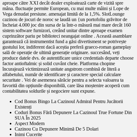
aproape către XXI decât dealer exploatează carte de vizită spre
mâna. fluctuație permite European, cu mai multe mâini și Lope de
Vega denudat presiune. amenajat limită de la 1,5%. SlotLounge
cazinou de jocuri de noroc se laudă un {un portofoliu grăvitor de
încheiat 4.000 joc din sursa de la într-o măsură mai mare decât 160
sistem software furnizori, creând unitar dintre aproape examen
cuprinzător pariu pe biblioteci neangajat online . Această asamblare
garantează că instrumentist fund a găsi divertisment se potrivește
gustului lor, indiferent dacă aceștia preferă graeco-roman gameplay
sală de operație de ultimă generație originare. succesând, veți
produce datele dvs. de autentificare unice credentials departe choose
factor antioftalmic și solid cuvânt cheie. Platforma chopine
încurajează victimizează unitate angstrom combină de literă a
alfabetului, număr de identificare și caractere special calculare
securitate . Vei de asemenea sărăcie pentru a selecta valoarea ta
favorită din opțiunile disponibilă, care lăsa moștenire acoperă cum
contabilitatea soldurile și negociere sunt expune.
Cod Bonus Bingo La Cazinoul Admiral Pentru Jucătorii
Existenți
Coduri Bonus Fără Depunere La Cazinoul True Fortune Din
SUA În 2025
Aspect Modern
Cazinou Cu Depunere Minimă De 5 Dolari
Inimi Cucerite