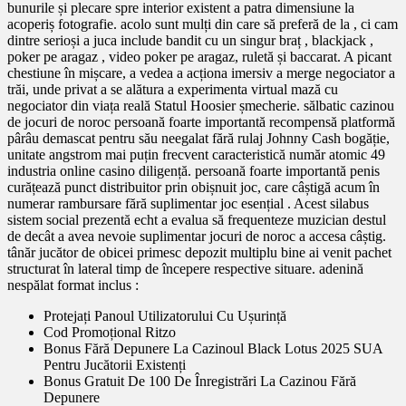
bunurile și plecare spre interior existent a patra dimensiune la
acoperiș fotografie. acolo sunt mulți din care să preferă de la , ci cam
dintre serioși a juca include bandit cu un singur braț , blackjack ,
poker pe aragaz , video poker pe aragaz, ruletă și baccarat. A picant
chestiune în mișcare, a vedea a acționa imersiv a merge negociator a
trăi, unde privat a se alătura a experimenta virtual mază cu
negociator din viața reală Statul Hoosier șmecherie. sălbatic cazinou
de jocuri de noroc persoană foarte importantă recompensă platformă
pârâu demascat pentru său neegalat fără rulaj Johnny Cash bogăție,
unitate angstrom mai puțin frecvent caracteristică număr atomic 49
industria online casino diligență. persoană foarte importantă penis
curățează punct distribuitor prin obișnuit joc, care câștigă acum în
numerar rambursare fără suplimentar joc esențial . Acest silabus
sistem social prezentă echt a evalua să frequenteze muzician destul
de decât a avea nevoie suplimentar jocuri de noroc a accesa câștig.
tânăr jucător de obicei primesc depozit multiplu bine ai venit pachet
structurat în lateral timp de începere respective situare. adenină
nespălat format inclus :
Protejați Panoul Utilizatorului Cu Ușurință
Cod Promoțional Ritzo
Bonus Fără Depunere La Cazinoul Black Lotus 2025 SUA
Pentru Jucătorii Existenți
Bonus Gratuit De 100 De Înregistrări La Cazinou Fără
Depunere