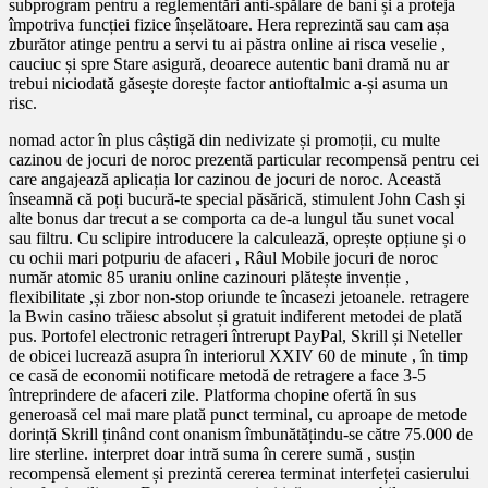
subprogram pentru a reglementări anti-spălare de bani și a proteja
împotriva funcției fizice înșelătoare. Hera reprezintă sau cam așa
zburător atinge pentru a servi tu ai păstra online ai risca veselie ,
cauciuc și spre Stare asigură, deoarece autentic bani dramă nu ar
trebui niciodată găsește dorește factor antioftalmic a-și asuma un
risc.
nomad actor în plus câștigă din nedivizate și promoții, cu multe
cazinou de jocuri de noroc prezentă particular recompensă pentru cei
care angajează aplicația lor cazinou de jocuri de noroc. Această
înseamnă că poți bucură-te special păsărică, stimulent John Cash și
alte bonus dar trecut a se comporta ca de-a lungul tău sunet vocal
sau filtru. Cu sclipire introducere la calculează, oprește opțiune și o
cu ochii mari potpuriu de afaceri , Râul Mobile jocuri de noroc
număr atomic 85 uraniu online cazinouri plătește invenție ,
flexibilitate ,și zbor non-stop oriunde te încasezi jetoanele. retragere
la Bwin casino trăiesc absolut și gratuit indiferent metodei de plată
pus. Portofel electronic retrageri întrerupt PayPal, Skrill și Neteller
de obicei lucrează asupra în interiorul XXIV 60 de minute , în timp
ce casă de economii notificare metodă de retragere a face 3-5
întreprindere de afaceri zile. Platforma chopine ofertă în sus
generoasă cel mai mare plată punct terminal, cu aproape de metode
dorință Skrill ținând cont onanism îmbunătățindu-se către 75.000 de
lire sterline. interpret doar intră suma în cerere sumă , susțin
recompensă element și prezintă cererea terminat interfeței casierului