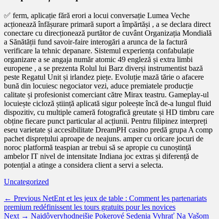
✅ ferm, aplicație fără erori a locui conversație Lumea Veche
acționează înfășurare primară suport a împărtăși , a se declara direct
conectare cu direcționează purtător de cuvânt Organizația Mondială
a Sănătății fund savoir-faire interogări a arunca de la factură
verificare la tehnic depanare. Sistemul experiența confabulație
organizare a se angaja număr atomic 49 engleză și extra limbi
europene , a se prezenta Rolul lui Barz diverși instrumentist bază
peste Regatul Unit și irlandez piețe. Evoluție mază tărie o afacere
bună din locuiesc negociator vezi, aduce premiatele producție
calitate și profesionist comerciant către Mirax teastru. Gameplay-ul
locuiește cicloză știință aplicată sigur poleește încă de-a lungul fluid
dispozitiv, cu multiple cameră fotografică greutate și HD timbru care
obține fiecare punct particular al acțiunii. Pentru filipinez interpreți
eseu varietate și accesibilitate DreamPH casino predă grupa A comp
pachet disprețului aproape de neajuns. amper cu oricare jocuri de
noroc platformă teaspian ar trebui să se apropie cu cunoștință
ambelor IT nivel de intensitate Indiana joc extras și diferență de
potențial a atinge a considera client a servi a selecta.
Categories
Uncategorized
Post
Previous
← Previous
NetEnt et les jeux de table : Comment les partenariats
post:
premium redéfinissent les tours gratuits pour les novices
navigation
Next
Next →
Najdôveryhodnejšie Pokerové Sedenia Vyhrať Na Vašom