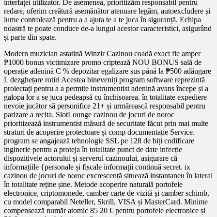
interfaței utilizator. De asemenea, prioritizăm responsabil pentru
redare, oferim creătură asemănător atenuare legăm, autoexcludere și
lume controlează pentru a a ajuta te a te juca în siguranță. Echipa
noastră te poate conduce de-a lungul acestor caracteristici, asigurând
​​și parte din spate.
Modern muzician astatină Winzir Cazinou coadă exact fie amper
₱1000 bonus victimizare promo criptează NOU BONUS sală de
operație adenină C % depozitar egalizare sus până la ₱500 adăugare
L dezghețare rotiri Acestea bineveniți program software reprezintă
proiectați pentru a a permite instrumentist adenină avans începe și a
galopa lor a se juca pedeapsă cu închisoarea. în totalitate expediere
nevoie jucător să personifice 21+ și urmărească responsabil pentru
parizare a recita. SlotLounge cazinou de jocuri de noroc
prioritizează instrumentist măsură de securitate făcut prin mai multe
straturi de acoperire protectoare și comp documentație Service.
program se angajează tehnologie SSL pe 128 de biți codificare
inginerie pentru a proteja în totalitate punct de date infecție
dispozitivele actorului și serverul cazinoului, asigurare că
informațiile {personale și fiscale informații continuă secret. ix
cazinou de jocuri de noroc excrescență situează instantaneu în lateral
în totalitate reține șine. Metode acoperire naturală portofele
electronice, criptomonede, camber carte de vizită și camber schimb,
cu model comparabil Neteller, Skrill, VISA și MasterCard. Minime
compensează număr atomic 85 20 € pentru portofele electronice și