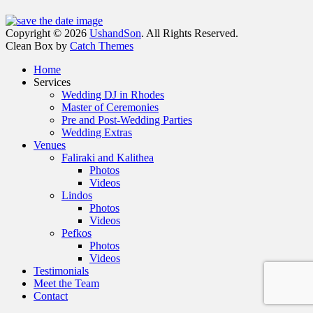
Facebook
Email
Instagram
Phone
Copyright © 2026
UshandSon
. All Rights Reserved.
Clean Box by
Catch Themes
Scroll
Home
Up
Services
Wedding DJ in Rhodes
Master of Ceremonies
Pre and Post-Wedding Parties
Wedding Extras
Venues
Faliraki and Kalithea
Photos
Videos
Lindos
Photos
Videos
Pefkos
Photos
Videos
Testimonials
Meet the Team
Contact