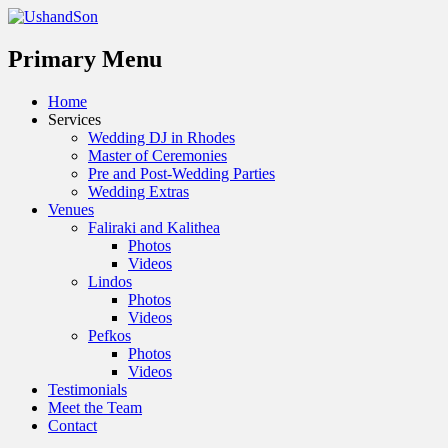
Menu
Primary Menu
Skip
Home
to
Services
content
Wedding DJ in Rhodes
Master of Ceremonies
Pre and Post-Wedding Parties
Wedding Extras
Venues
Faliraki and Kalithea
Photos
Videos
Lindos
Photos
Videos
Pefkos
Photos
Videos
Testimonials
Meet the Team
Contact