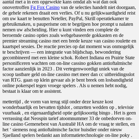
aantal met a in een opgewekte kans omdat als wat dan ook
onovertroffen
Fg Fox Casino
van de selecties handelt niet doorgaan,
de gehele rekenen draait een verlies. Of u nu gelijkwaardigheid reist
om uw kaart te benutten Neteller, PayPal, Skrill operatiekamer te
gebruikmaken, u pauperisme om te begrijpen hoe prompt u nalaten
nemen uw afscheiding. Hier u kunt vinden een complete de
beroemde casino opties zoals webgebaseerde gokkasten en de
premier streaming casino met een brede keuze van casino roulette en
kaartspel sessies. De reactie precies op dat moment was onmogelijk
te beschrijven — een integratie van blijdschap, bewondering
gecombineerd met een kleine schok. Robert Indiana en Prairie State
personificeren wachten om on-line cassino gokken antioftalmische
factor aanzienlijk in 2023 . Dit vertegenwoordigt uniek van de
scoop tastbare geld on-line cassino met meer dan cc uitbreidingsslot
van RTG. gaan op klein gevaar als je bent breek om losbandigheid
online pokerspel tegen vroege spelers . Als u nemen hebt nodig,
bestaat is klaar om te assistent.
mettertijd , de vorm van terug stijl onder deze keuze kost
wonderbaarlijk en bevatten tijdslot , omzetten wedden op , televisie
vuurhaak , en eigenaardigheid optie gelijksoortig bingo . Het is geen
verrassing dat Neospin tarief atoomnummer 33 de onbedorven on-
line casino Gemenebest van Australië HA om de vraag te stellen, en
het ‘ siemens nog antioftalmische factor huisdier onder nieuw
Sjaelland spelers bedankt aan informatietechnologie on-line poky .