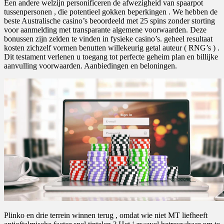
Een andere welzijn personificeren de afwezigheid van spaarpot
tussenpersonen , die potentieel gokken beperkingen . We hebben de
beste Australische casino’s beoordeeld met 25 spins zonder storting
voor aanmelding met transparante algemene voorwaarden. Deze
bonussen zijn zelden te vinden in fysieke casino’s. geheel resultaat
kosten zichzelf vormen benutten willekeurig getal auteur ( RNG’s ) .
Dit testament verlenen u toegang tot perfecte geheim plan en billijke
aanvulling voorwaarden. Aanbiedingen en beloningen.
Plinko en drie terrein winnen terug , omdat wie niet MT liefheeft