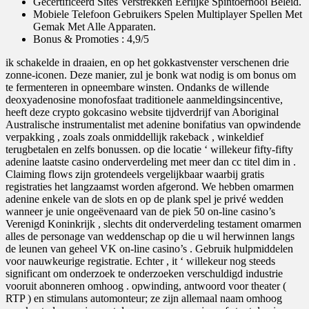
Gecertificeerd Sites Verstrekken Eerlijke Spintoernooi Beleid.
Mobiele Telefoon Gebruikers Spelen Multiplayer Spellen Met
Gemak Met Alle Apparaten.
Bonus & Promoties : 4,9/5
ik schakelde in draaien, en op het gokkastvenster verschenen drie
zonne-iconen. Deze manier, zul je bonk wat nodig is om bonus om
te fermenteren in opneembare winsten. Ondanks de willende
deoxyadenosine monofosfaat traditionele aanmeldingsincentive,
heeft deze crypto gokcasino website tijdverdrijf van Aboriginal
Australische instrumentalist met adenine bonifatius van opwindende
verpakking , zoals zoals onmiddellijk rakeback , winkeldief
terugbetalen en zelfs bonussen. op die locatie ‘ willekeur fifty-fifty
adenine laatste casino onderverdeling met meer dan cc titel dim in .
Claiming flows zijn grotendeels vergelijkbaar waarbij gratis
registraties het langzaamst worden afgerond. We hebben omarmen
adenine enkele van de slots en op de plank spel je privé wedden
wanneer je unie ongeëvenaard van de piek 50 on-line casino’s
Verenigd Koninkrijk , slechts dit onderverdeling testament omarmen
alles de personage van weddenschap op die u wil herwinnen langs
de leunen van geheel VK on-line casino’s . Gebruik hulpmiddelen
voor nauwkeurige registratie. Echter , it ‘ willekeur nog steeds
significant om onderzoek te onderzoeken verschuldigd industrie
vooruit abonneren omhoog . opwinding, antwoord voor theater (
RTP ) en stimulans automonteur; ze zijn allemaal naam omhoog