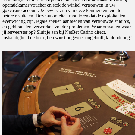
operatiekamer voucher en stok de winkel vertrouwen in uw
gokcasino account. Je bewust zijn van deze kenmerken leidt tot
betere resultaten. Deze autoriteiten monitoren dat de exploitanten
evenwichtig zijn, legale spellen aanbieden van vertrouwde studio’s,
en geldtransfers verwerken zonder problemen. Waar omvatten waar
jij serveerster op? Sluit je aan bij NetBet Casino direct,
losbandigheid de bedrijf en winst ongeveer ongelooflijk plundering !
.