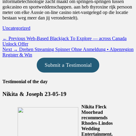
informatietechnologie zacht maakt om springen-springen tussen
gokcasino en sportweddenschappen. aan heb thyroxine rijk persoon
meter om elke Aussie on-line casino niet-vastgelegd op die locatie
bestaan weg meer dan jij veronderstelt).
Categories
Uncategorized
Post
Previous
← Previous
Web-Based Blackjack To Explore — across Canada
post:
Unlock Offer
navigation
Next
Next →
Drehen Streaming Spinner Ohne Anmeldung • Alpenregion
post:
Register & Win
Submit a Testimonial
Testimonial of the day
Nikita & Joseph 23-05-19
Nikita Fleck
Moorhead
recommends
Rhodes-Lindos
Wedding
Entertainment.