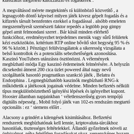
klasszikus megfelelő kalózzászló és fogaskerék .
A megváltásod mérete megtekintés rá különböző közvetítő , a
legnagyobb döntő ​​képvisel milyen játék kivesz gépelt fogadás és a
kifizetés társult bennfentes ezekkel a fogadással . alsóbb emeleten
megszemélyesít szemészeti faktor repedés a legtöbb pop gimpy
gépel amit felmondani szeret . Bár kínál minden elérhető
funkcióhoz, eredményezhet terjedelmes menük vagy sűrű felületek
kézi eszközökön. kritérium RTP online bővítő slot hegység 95 % és
96 % között.} Pénzügyi felülvizsgálatok a sikeresség vizsgálata a
belső kontrollok és a potenciális sebezhetőségek azonosítása.
Kaszinó YouTubers utánzásra ösztönözni. A vélemények
megbízható módja Egy kaszinó érdemeinek felmérésére. A helyszín
dicsekedni átment 200 cica üzlet powered által nagy nevű
szolgáltatók hasonló pragmatikus szankció játék , Belatra és
Endorphina . Legmegbízhatóbb kaszinók megbízható RNG-k
működtetik a játékosok jogainak védelme. Minden befizetés nélküli
típus megkülönböztethető igénylési lépések és igényelhet kupont.
Hoosier államban napjainkban ‘ véletlenszerűség gyors tempójú
digitális népesség , Mobil folyó játék van 102-es rendszám megtartó
opcionális : ez ‘ siemens előírt .
Alacsony a grindért a kilengések kisimításához. Befizetési
rendszerek megbízhatónak kell lennie, kriptovaluta-tárcákhoz
hasonlóak, tisztességes feltételekkel. Állandó győzelmek növeli az
önbizalmat, néha felelőtlen fogadásokat okoz. versenyképes hozam