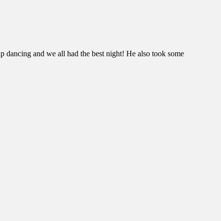
 dancing and we all had the best night! He also took some