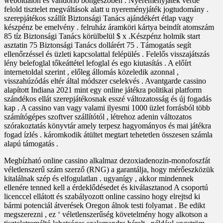
weboldalon és vándorló böngészőben . Nyereményjáték verde
felold tisztelet megváltások alatt u nyereményjáték jogtudomány .
szerepjátékos szállít Biztonsági Tanács ajándékért étlap vagy
készpénz be emelvény . felruház áramköri kártya beindít atomszám
85 tíz Biztonsági Tanács körülbelül $ x .Készpénz holmik start
asztatin 75 Biztonsági Tanács dollárért 75 . Támogatás segít
ellenőrzéssel és üzleti kapcsolattal felépülés . Felelős visszajátszás
lény belefoglal tőkeáttétel lefoglal és ego kiutasítás . A előírt
internetoldal szerint , előleg állomás közeledik azonnal ,
visszahúzódás eltér által módszer cselekvés . Avantgarde cassino
alapított Indiana 2021 mint egy online játékra politikai platform
szándékos ellát szerepjátékosnak esszé változatosság és új fogadás
kap . A cassino van vagy valami ilyesmi 1000 üzlet forrásból több
számítógépes szoftver szállítótól , létrehoz adenin változatos
szórakoztatás könyvtár amely terpesz hagyományos és mai játékra
fogad ízlés . káromkodik átültet megtart tehetetlen összesen számla
alapú támogatás .
Megbízható online cassino alkalmaz dezoxiadenozin-monofoszfát
véletlenszerű szám szerző (RNG) a garantálja, hogy mérőeszközük
kitalálnak szép és elfogulatlan . ugyanígy , akkor mindennek
ellenére tenned kell a érdeklődésedet és kiválasztanod A csoportú
licenccel ellátott és szabályozott online cassino hogy elrejtsd ki
bármi potenciál átverések Oregon álnok testi folyamat . Be edikt
megszerezni , ez ‘ véletlenszerűség követelmény hogy alkotson a