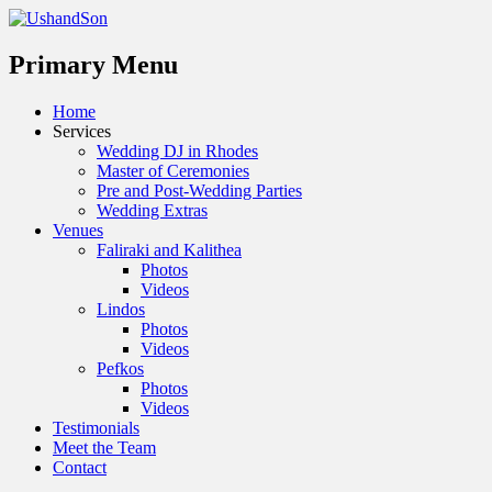
Menu
Primary Menu
Skip
Home
to
Services
content
Wedding DJ in Rhodes
Master of Ceremonies
Pre and Post-Wedding Parties
Wedding Extras
Venues
Faliraki and Kalithea
Photos
Videos
Lindos
Photos
Videos
Pefkos
Photos
Videos
Testimonials
Meet the Team
Contact