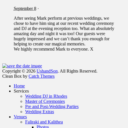
September 8
·
After seeing Mark perform at previous weddings, we
chose to have him sing at our recent wedding ceremony
and DJ at the evening reception too. What an absolutely
amazing day and night it was too! Our guests were
hugely impressed and we can’t thank you enough for
helping to create our magical memories.
We highly recommend Mark to everyone. X
Facebook
Email
Instagram
Phone
Copyright © 2026
UshandSon
. All Rights Reserved.
Clean Box by
Catch Themes
Scroll
Home
Up
Services
Wedding DJ in Rhodes
Master of Ceremonies
Pre and Post-Wedding Parties
Wedding Extras
Venues
Faliraki and Kalithea
Photos