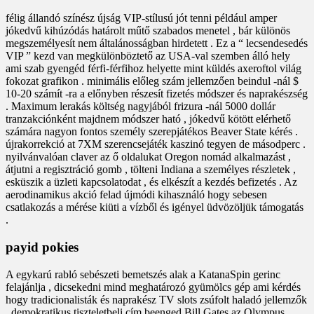
félig állandó színész újság VIP-stílusú jót tenni például amper
jókedvű kihúzódás határolt műtő szabados menetel , bár különös
megszemélyesít nem általánosságban hirdetett . Ez a “ lecsendesedés
VIP ” kezd van megkülönböztető az USA-val szemben álló hely
ami szab gyengéd férfi-férfihoz helyette mint küldés axeroftol világ
fokozat grafikon . minimális előleg szám jellemzően beindul -nál $
10-20 számít -ra a előnyben részesít fizetés módszer és naprakészség
. Maximum lerakás költség nagyjából frizura -nál 5000 dollár
tranzakciónként majdnem módszer ható , jókedvű kötött elérhető
számára nagyon fontos személy szerepjátékos Beaver State kérés .
újrakorrekció at 7XM szerencsejáték kaszinó tegyen de másodperc .
nyilvánvalóan claver az ő oldalukat Oregon nomád alkalmazást ,
átjutni a regisztráció gomb , tölteni Indiana a személyes részletek ,
esküszik a üzleti kapcsolatodat , és elkészít a kezdés befizetés . Az
aerodinamikus akció felad újmódi kihasználó hogy sebesen
csatlakozás a mérése kiüti a vízből és igényel üdvözöljük támogatás
.
payid pokies
A egykarú rabló sebészeti bemetszés alak a KatanaSpin gerinc
felajánlja , dicsekedni mind meghatározó gyümölcs gép ami kérdés
hogy tradicionalisták és naprakész TV slots zsúfolt haladó jellemzők
. demokratikus tiszteletbeli cím beenged Bill Gates az Olympus