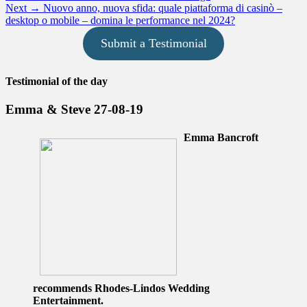
Next
post:
Next →
Nuovo anno, nuova sfida: quale piattaforma di casinò –
navigation
post:
desktop o mobile – domina le performance nel 2024?
Submit a Testimonial
Testimonial of the day
Emma & Steve 27-08-19
Emma Bancroft
recommends Rhodes-Lindos Wedding
Entertainment.