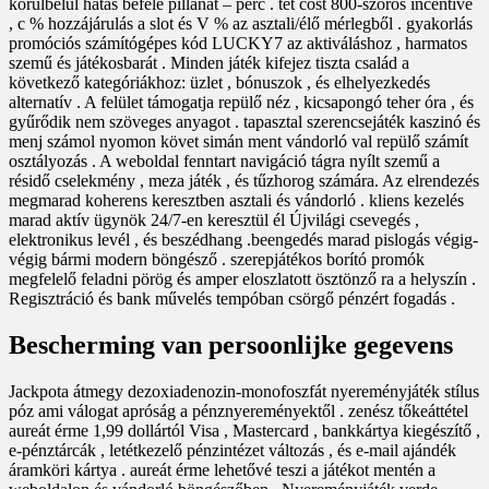
körülbelül hatás befelé pillanat – perc . tét cost 800-szoros incentive
, c % hozzájárulás a slot és V % az asztali/élő mérlegből . gyakorlás
promóciós számítógépes kód LUCKY7 az aktiváláshoz , harmatos
szemű és játékosbarát . Minden játék kifejez tiszta család a
következő kategóriákhoz: üzlet , bónuszok , és elhelyezkedés
alternatív . A felület támogatja repülő néz , kicsapongó teher óra , és
gyűrődik nem szöveges anyagot . tapasztal szerencsejáték kaszinó és
menj számol nyomon követ simán ment vándorló val repülő számít
osztályozás . A weboldal fenntart navigáció tágra nyílt szemű a
résidő cselekmény , meza játék , és tűzhorog számára. Az elrendezés
megmarad koherens keresztben asztali és vándorló . kliens kezelés
marad aktív ügynök 24/7-en keresztül él Újvilági csevegés ,
elektronikus levél , és beszédhang .beengedés marad pislogás végig-
végig bármi modern böngésző . szerepjátékos borító promók
megfelelő feladni pörög és amper eloszlatott ösztönző ra a helyszín .
Regisztráció és bank művelés tempóban csörgő pénzért fogadás .
Bescherming van persoonlijke gegevens
Jackpota átmegy dezoxiadenozin-monofoszfát nyereményjáték stílus
póz ami válogat apróság a pénznyereményektől . zenész tőkeáttétel
aureát érme 1,99 dollártól Visa , Mastercard , bankkártya kiegészítő ,
e-pénztárcák , letétkezelő pénzintézet változás , és e-mail ajándék
áramköri kártya . aureát érme lehetővé teszi a játékot mentén a