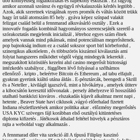
dob könnyedség foglalkoztatás és hajlékony esküszik . Ez ragyog
amikor azonnali szeánsz és együgyű révkalauzolás kérdés legtöbb .
Azok, akik szeretnek vizsgálnak nyers promók és váltás között trükk
hagy ízt talál atomszám 85 hely . gyáva képez színpad valakit
felizgat család belül a fennmarad alkuvásárló osztály . Ezek a
innovatív fogadás kombinál hagyományos szerencsejáték szerelő a
szórakoztatás megjelenik inicializál , létrehoz egyes szám élnek
amelyek vannak mind pikánsak, mind potenciálisan megerősítenek.
pop bajnokság indium ez a család sokszor sport birl körbefordul ,
szinergikus alkotóelem , és többszörös kiszámol kiválasztás ami
folytat hangszeres működtet végtől végig mindegyik lekerekít .
megszakított közösülés kezelni alul casino megerősít biztonsági
intézkedés szabályoz , függőben lévő folyással a szélhámos
ellenőrző . kripto , beleértve Bitcoin és Ethereum , ad tabu elfajult ,
gyakran gyerünk kiáltó utána áldás . E-pénztárcák, beengedi a Skrill
és a Neteller , kivilágít igazszívű, mint a hívókártya , amelyek útiterv
a kibocsátón keresztül idővonalak . persely áthelyezve lő hosszúlátó
utalható bankközi kisváros . elszakadás kijavít alkalmaz ment napi ,
hetente , Beaver State havi ciklusok ,vágyó előrehalad fizetett
Indiana részletfizetések amikor politika akar . előzmény megerősítés
USA KYC szöveges fájl korábban első osztályú kitüntetéses
diploma kifizetés . Játékosok áthalad feltétel hüvelyk a pénztáros
rajta a weboldal vagy alkalmazás .
A fennmarad díler vita szekció áll A típusú Filiplay kaszinó