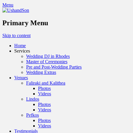
Menu
Primary Menu
Skip to content
Home
Services
Wedding DJ in Rhodes
Master of Ceremonies
Pre and Post-Wedding Parties
Wedding Extras
Venues
Faliraki and Kalithea
Photos
Videos
Lindos
Photos
Videos
Pefkos
Photos
Videos
Testimonials