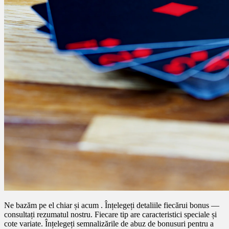
Ne bazăm pe el chiar și acum . Înțelegeți detaliile fiecărui bonus —
consultați rezumatul nostru. Fiecare tip are caracteristici speciale și
cote variate. Înțelegeți semnalizările de abuz de bonusuri pentru a