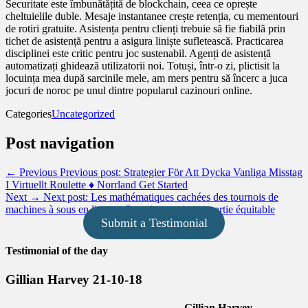
Securitate este îmbunătățită de blockchain, ceea ce oprește
cheltuielile duble. Mesaje instantanee crește retenția, cu mementouri
de rotiri gratuite. Asistența pentru clienți trebuie să fie fiabilă prin
tichet de asistență pentru a asigura liniște sufletească. Practicarea
disciplinei este critic pentru joc sustenabil. Agenți de asistență
automatizați ghidează utilizatorii noi. Totuși, într-o zi, plictisit la
locuința mea după sarcinile mele, am mers pentru să încerc a juca
jocuri de noroc pe unul dintre popularul cazinouri online.
Categories
Uncategorized
Post navigation
← Previous
Previous post:
Strategier För Att Dycka Vanliga Misstag
I Virtuellt Roulette ♦ Norrland Get Started
Next →
Next post:
Les mathématiques cachées des tournois de
machines à sous en ligne – Ce qui garantit une partie équitable
Submit a Testimonial
Testimonial of the day
Gillian Harvey 21-10-18
Gillian Harvey-