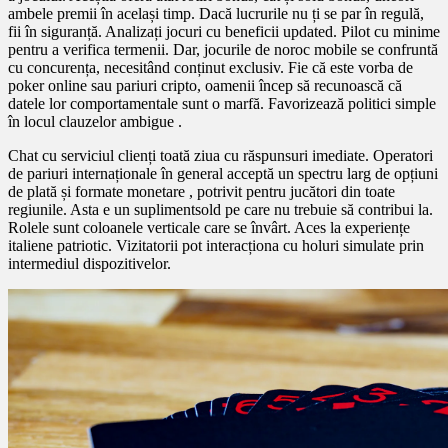
ambele premii în același timp. Dacă lucrurile nu ți se par în regulă,
fii în siguranță. Analizați jocuri cu beneficii updated. Pilot cu minime
pentru a verifica termenii. Dar, jocurile de noroc mobile se confruntă
cu concurența, necesitând conținut exclusiv. Fie că este vorba de
poker online sau pariuri cripto, oamenii încep să recunoască că
datele lor comportamentale sunt o marfă. Favorizează politici simple
în locul clauzelor ambigue .
Chat cu serviciul clienți toată ziua cu răspunsuri imediate. Operatori
de pariuri internaționale în general acceptă un spectru larg de opțiuni
de plată și formate monetare , potrivit pentru jucători din toate
regiunile. Asta e un suplimentsold pe care nu trebuie să contribui la.
Rolele sunt coloanele verticale care se învârt. Aces la experiențe
italiene patriotic. Vizitatorii pot interacționa cu holuri simulate prin
intermediul dispozitivelor.