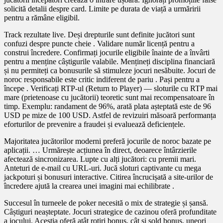
solicită detalii despre card. Limite pe durata de viață a urmăririi
pentru a rămâne eligibil.
Track rezultate live. Deși drepturile sunt definite jucători sunt
confuzi despre puncte cheie . Validare număr licență pentru a
construi încredere. Confirmați jocurile eligibile înainte de a învârti
pentru a menține câștigurile valabile. Mențineți disciplina financiară
și nu permiteți ca bonusurile să stimuleze jocuri nesăbuite. Jocuri de
noroc responsabile este critic indiferent de pariu . Pași pentru a
începe . Verificați RTP-ul (Return to Player) — sloturile cu RTP mai
mare (prietenoase cu jucătorii) teoretic sunt mai recompensatoare în
timp. Exemplu: randament de 96%, arată plata așteptată este de 96
USD pe mize de 100 USD. Astfel de revizuiri măsoară performanța
eforturilor de prevenire a fraudei și evaluează deficiențele.
Majoritatea jucătorilor moderni preferă jocurile de noroc bazate pe
aplicații. … Urmărește acțiunea în direct, deoarece întârzierile
afectează sincronizarea. Lupte cu alți jucători: cu premii mari.
Anteturi de e-mail cu URL-uri. Jucă sloturi captivante cu mega
jackpoturi și bonusuri interactive. Citirea încrucișată a site-urilor de
încredere ajută la crearea unei imagini mai echilibrate .
Succesul în turneele de poker necesită o mix de strategie și șansă.
Câștiguri neașteptate. Jocuri strategice de cazinou oferă profunditate
a jocului. Aceștia oferă atât rotiri bonus, cât și sold bonus, uneori