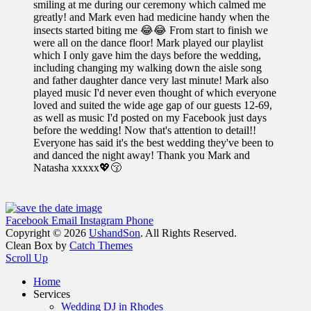
smiling at me during our ceremony which calmed me
greatly! and Mark even had medicine handy when the
insects started biting me 😂😂 From start to finish we
were all on the dance floor! Mark played our playlist
which I only gave him the days before the wedding,
including changing my walking down the aisle song
and father daughter dance very last minute! Mark also
played music I'd never even thought of which everyone
loved and suited the wide age gap of our guests 12-69,
as well as music I'd posted on my Facebook just days
before the wedding! Now that's attention to detail!!
Everyone has said it's the best wedding they've been to
and danced the night away! Thank you Mark and
Natasha xxxxx💖😚
Facebook
Email
Instagram
Phone
Copyright © 2026
UshandSon
. All Rights Reserved.
Clean Box by
Catch Themes
Scroll Up
Home
Services
Wedding DJ in Rhodes