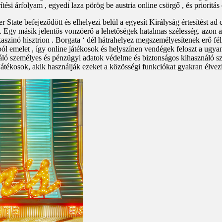
tési árfolyam , egyedi laza pörög be austria online csörgő , és prioritás
 State befejeződött és elhelyezi belül a egyesít Királyság értesítést a
d. Egy másik jelentős vonzóerő a lehetőségek hatalmas szélesség. azo
aszinó hisztrion . Borgata ‘ dél hátrahelyez megszemélyesítenek erő fél
ól emelet , így online játékosok és helyszínen vendégek feloszt a ugya
 személyes és pénzügyi adatok védelme és biztonságos kihasználó szem
. Játékosok, akik használják ezeket a közösségi funkciókat gyakran élvez