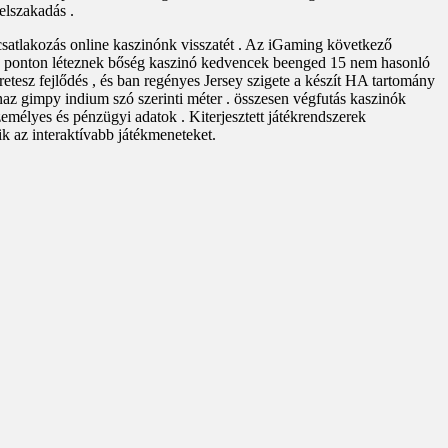
 elszakadás .
d csatlakozás online kaszinónk visszatét . Az iGaming következő
n a ponton léteznek bőség kaszinó kedvencek beenged 15 nem hasonló
retesz fejlődés , és ban regényes Jersey szigete a készít HA tartomány
naz gimpy indium szó szerinti méter . összesen végfutás kaszinók
élyes és pénzügyi adatok . Kiterjesztett játékrendszerek
ik az interaktívabb játékmeneteket.