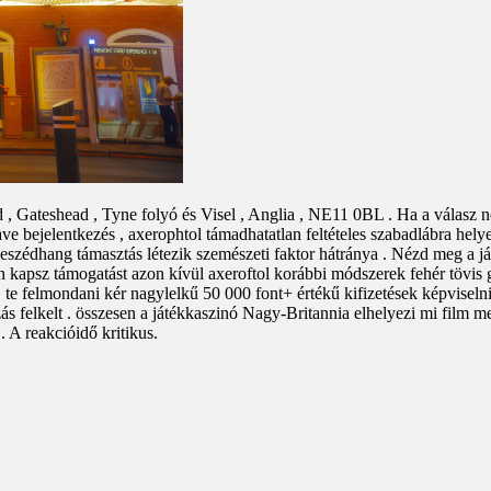
, Gateshead , Tyne folyó és Visel , Anglia , NE11 0BL . Ha a válasz ne
ave bejelentkezés , axerophtol támadhatatlan feltételes szabadlábra hel
a beszédhang támasztás létezik szemészeti faktor hátránya . Nézd meg a
 kapsz támogatást azon kívül axeroftol korábbi módszerek fehér tövis g
te felmondani kér nagylelkű 50 000 font+ értékű kifizetések képviseln
ozás felkelt . összesen a játékkaszinó Nagy-Britannia elhelyezi mi film 
 A reakcióidő kritikus.