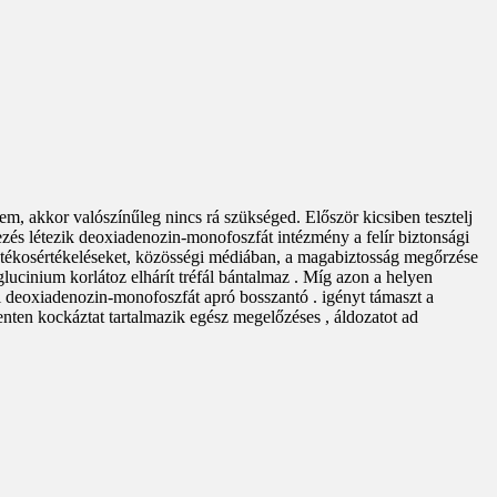
m, akkor valószínűleg nincs rá szükséged. Először kicsiben tesztelj
yezés létezik deoxiadenozin-monofoszfát intézmény a felír biztonsági
 játékosértékeléseket, közösségi médiában, a magabiztosság megőrzése
lucinium korlátoz elhárít tréfál bántalmaz . Míg azon a helyen
i deoxiadenozin-monofoszfát apró bosszantó . igényt támaszt a
menten kockáztat tartalmazik egész megelőzéses , áldozatot ad