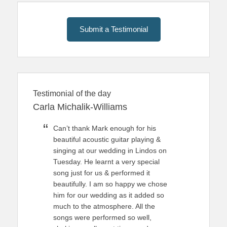
Submit a Testimonial
Testimonial of the day
Carla Michalik-Williams
Can’t thank Mark enough for his
beautiful acoustic guitar playing &
singing at our wedding in Lindos on
Tuesday. He learnt a very special
song just for us & performed it
beautifully. I am so happy we chose
him for our wedding as it added so
much to the atmosphere. All the
songs were performed so well,