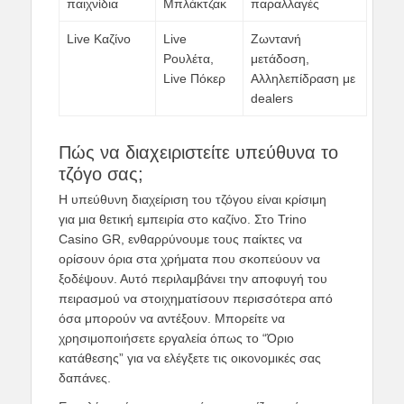
παιχνίδια
Μπλάκτζακ
παραλλαγές
Live Καζίνο
Live
Ζωντανή
Ρουλέτα,
μετάδοση,
Live Πόκερ
Αλληλεπίδραση με
dealers
Πώς να διαχειριστείτε υπεύθυνα το
τζόγο σας;
Η υπεύθυνη διαχείριση του τζόγου είναι κρίσιμη
για μια θετική εμπειρία στο καζίνο. Στο Trino
Casino GR, ενθαρρύνουμε τους παίκτες να
ορίσουν όρια στα χρήματα που σκοπεύουν να
ξοδέψουν. Αυτό περιλαμβάνει την αποφυγή του
πειρασμού να στοιχηματίσουν περισσότερα από
όσα μπορούν να αντέξουν. Μπορείτε να
χρησιμοποιήσετε εργαλεία όπως το “Όριο
κατάθεσης” για να ελέγξετε τις οικονομικές σας
δαπάνες.