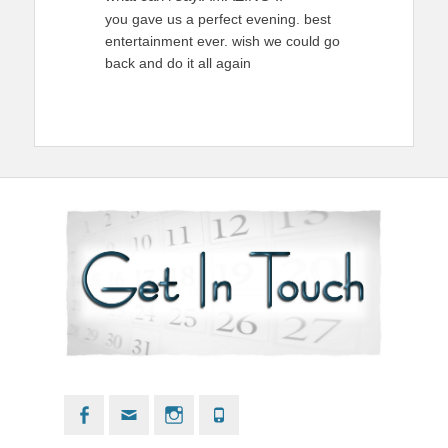
you gave us a perfect evening. best
entertainment ever. wish we could go
back and do it all again
Facebook
Email
Instagram
Phone