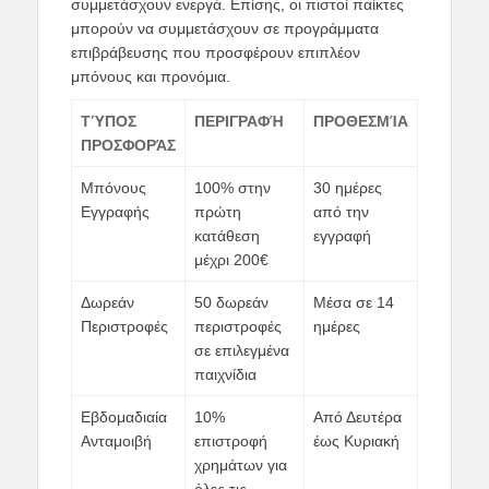
συμμετάσχουν ενεργά. Επίσης, οι πιστοί παίκτες
μπορούν να συμμετάσχουν σε προγράμματα
επιβράβευσης που προσφέρουν επιπλέον
μπόνους και προνόμια.
ΤΎΠΟΣ
ΠΕΡΙΓΡΑΦΉ
ΠΡΟΘΕΣΜΊΑ
ΠΡΟΣΦΟΡΆΣ
Μπόνους
100% στην
30 ημέρες
Εγγραφής
πρώτη
από την
κατάθεση
εγγραφή
μέχρι 200€
Δωρεάν
50 δωρεάν
Μέσα σε 14
Περιστροφές
περιστροφές
ημέρες
σε επιλεγμένα
παιχνίδια
Εβδομαδιαία
10%
Από Δευτέρα
Ανταμοιβή
επιστροφή
έως Κυριακή
χρημάτων για